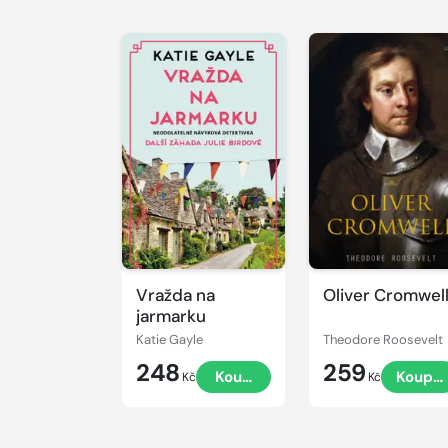
Vražda na
Oliver Cromwel
jarmarku
Katie Gayle
Theodore Roosevelt
248
259
Koupit
Koupit
Kč
Kč