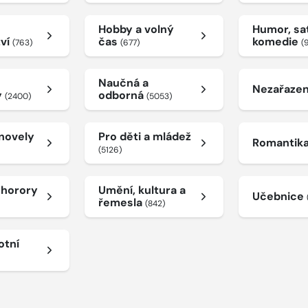
Hobby a volný
Humor, sat
tví
čas
komedie
(763)
(677)
(
Naučná a
Nezařaze
y
odborná
(2400)
(5053)
 novely
Pro děti a mládež
Romantik
(5126)
a horory
Umění, kultura a
Učebnice
řemesla
(842)
otní