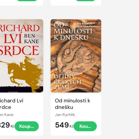
ichard Lví
Od minulosti k
rdce
dnešku
en Kane
Jan Rychlík
329
549
Koupit
Koupit
Kč
Kč