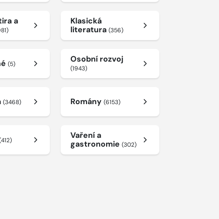
ira a
Klasická
literatura
981)
(356)
Osobní rozvoj
né
(5)
(1943)
a
Romány
(3468)
(6153)
Vaření a
(412)
gastronomie
(302)