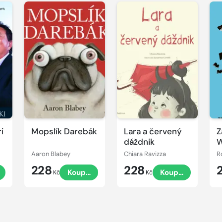
i
Mopslík Darebák
Lara a červený
Z
dáždnik
W
W
Aaron Blabey
Chiara Ravizza
R
t
s
228
228
Koupit
Koupit
n
Kč
Kč