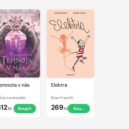
emnota v nás
Elektra
ricia Levenseller
Brian Freschi
312
269
Koupit
Koupit
Kč
Kč