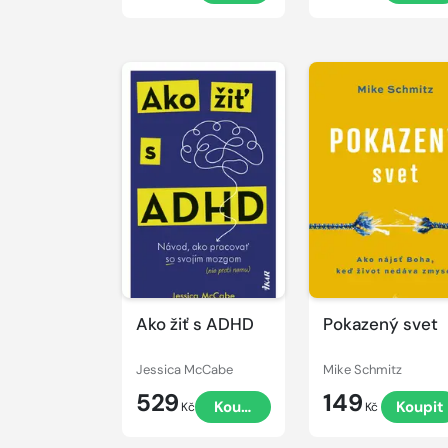
Ako žiť s ADHD
Pokazený svet
Jessica McCabe
Mike Schmitz
529
149
Koupit
Koupit
Kč
Kč