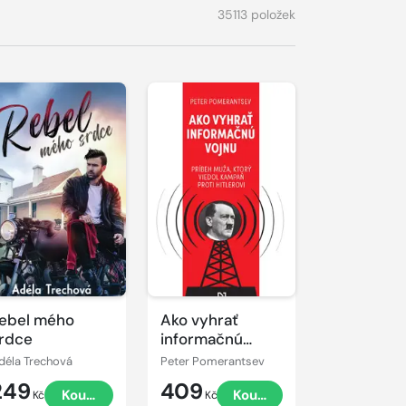
35113 položek
ebel mého
Ako vyhrať
rdce
informačnú
vojnu
déla Trechová
Peter Pomerantsev
249
409
Koupit
Koupit
Kč
Kč