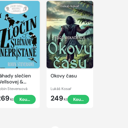
áhady slečien
Okovy času
ellsovej &
ongovej: Zločin
obin Stevensová
Lukáš Kosař
lečnám
269
249
Koupit
Koupit
epristane
Kč
Kč