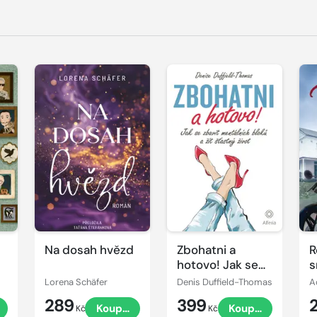
Na dosah hvězd
Zbohatni a
R
hotovo! Jak se
s
zbavit
Lorena Schäfer
Denis Duffield-Thomas
A
mentálních
289
399
t
Koupit
Koupit
bloků a žít
Kč
Kč