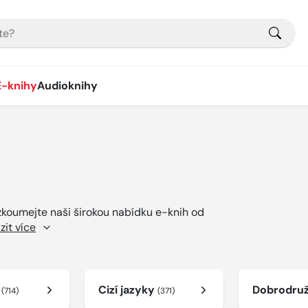
E-knihy
Audioknihy
ozkoumejte naši širokou nabídku e-knih od
zit více
í
Cizí jazyky
Dobrodru
(714)
(371)