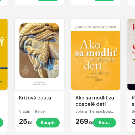
šťastný život
Krížová cesta
Ako sa modliť za
R
dospelé deti
s
Vladimír Reisel
John a Therese Boucher
B
25
269
Koupit
Koupit
Kč
Kč