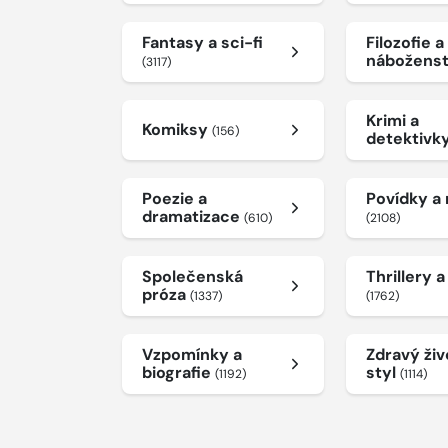
Fantasy a sci-fi
Filozofie a
nábožens
(3117)
Krimi a
Komiksy
(156)
detektivk
Poezie a
Povídky a
dramatizace
(610)
(2108)
Společenská
Thrillery 
próza
(1337)
(1762)
Vzpomínky a
Zdravý živ
biografie
styl
(1192)
(1114)