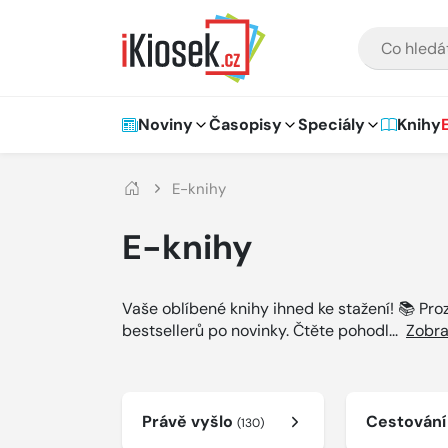
Přejít na hlavní obsah
VYHLEDÁVÁNÍ
Hlavní navigace
Noviny
Časopisy
Speciály
Knihy
E-knihy
E-knihy
Vaše oblíbené knihy ihned ke stažení! 📚 Pr
bestsellerů po novinky. Čtěte pohodl
...
Zobra
Právě vyšlo
Cestován
(130)