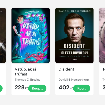
l
Vstúp, ak si
Disident
T
trúfaš!
Thomas C. Brezina
David M. Herszenhorn
T
228
402
Koupit
Koupit
Kč
Kč