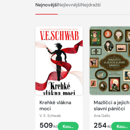
Nejnovější
Nejlevnější
Nejdražší
Krehké vlákna
Mazlíčci a jejich
moci
slavní páníčci
V. E. Schwab
Ana Gallo
509
254
Koupit
Koupi
Kč
Kč