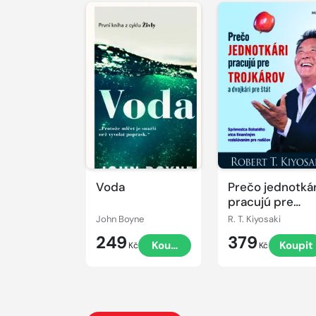
Voda
Prečo jednotkár
pracujú pre
trojkárov a
John Boyne
R. T. Kiyosaki
dvojkári pre štá
249
379
Koupit
Koupit
Kč
Kč