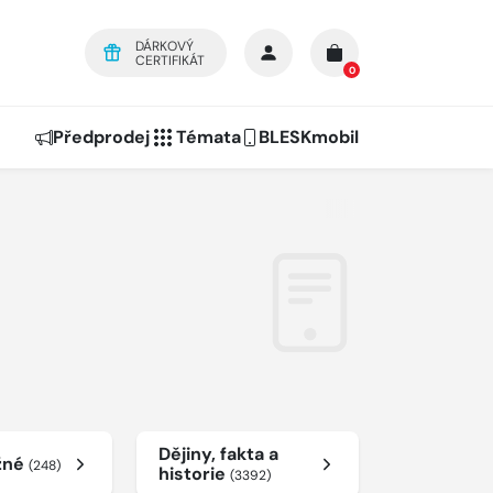
DÁRKOVÝ
CERTIFIKÁT
0
Předprodej
Témata
BLESKmobil
Dějiny, fakta a
žné
(248)
historie
(3392)