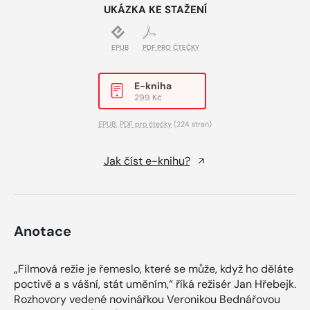
UKÁZKA KE STAŽENÍ
EPUB
PDF PRO ČTEČKY
E-kniha
299 Kč
EPUB
,
PDF pro čtečky
(224 stran)
Jak číst e-knihu?
Anotace
„Filmová režie je řemeslo, které se může, když ho děláte
poctivě a s vášní, stát uměním,“ říká režisér Jan Hřebejk.
Rozhovory vedené novinářkou Veronikou Bednářovou