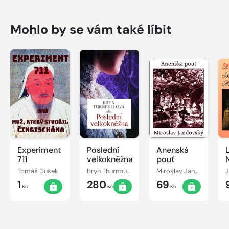
Mohlo by se vám také líbit
Experiment
Poslední
Anenská
711
velkokněžna
pouť
Tomáš Dušek
Bryn Thurnbullová
Miroslav Jandovský
1
280
69
Kč
Kč
Kč