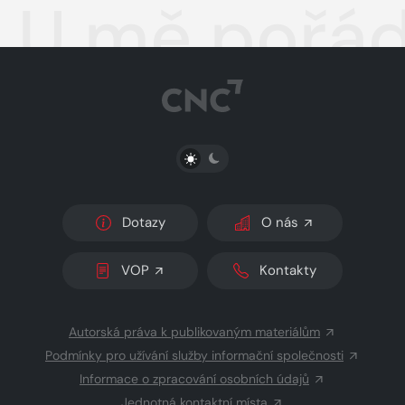
U mě pořá
PŘEPNOUT SVĚTLÝ/TMAVÝ REŽIM
Dotazy
O nás
VOP
Kontakty
Autorská práva k publikovaným materiálům
Podmínky pro užívání služby informační společnosti
Informace o zpracování osobních údajů
Jednotná kontaktní místa