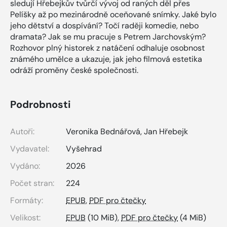
sledují Hřebejkův tvůrčí vývoj od raných děl přes
Pelíšky až po mezinárodně oceňované snímky. Jaké bylo
jeho dětství a dospívání? Točí raději komedie, nebo
dramata? Jak se mu pracuje s Petrem Jarchovským?
Rozhovor plný historek z natáčení odhaluje osobnost
známého umělce a ukazuje, jak jeho filmová estetika
odráží proměny české společnosti.
Podrobnosti
Autoři:
Veronika Bednářová
,
Jan Hřebejk
Vydavatel:
Vyšehrad
Vydáno:
2026
Počet stran:
224
Formáty:
EPUB
,
PDF pro čtečky
Velikost:
EPUB
(10 MiB),
PDF pro čtečky
(4 MiB)