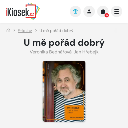
Přejít na hlavní obsah
0
E-knihy
U mě pořád dobrý
U mě pořád dobrý
Veronika Bednářová
,
Jan Hřebejk