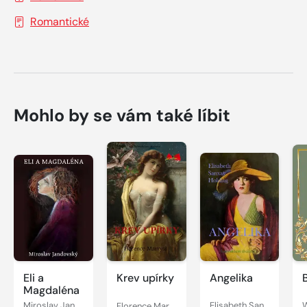
Romantické
Mohlo by se vám také líbit
Eli a
Krev upírky
Angelika
Magdaléna
Miroslav Jandovský
Florence Marryat
Elisabeth Sanxay Holding
W