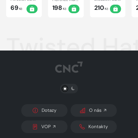
69
198
210
Kč
Kč
Kč
Twisted Hat
PŘEPNOUT SVĚTLÝ/TMAVÝ REŽIM
Dotazy
O nás
VOP
Kontakty