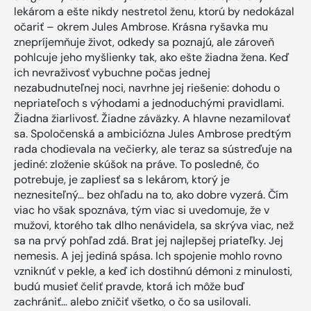
lekárom a ešte nikdy nestretol ženu, ktorú by nedokázal
očariť – okrem Jules Ambrose. Krásna ryšavka mu
znepríjemňuje život, odkedy sa poznajú, ale zároveň
pohlcuje jeho myšlienky tak, ako ešte žiadna žena. Keď
ich nevraživosť vybuchne počas jednej
nezabudnuteľnej noci, navrhne jej riešenie: dohodu o
nepriateľoch s výhodami a jednoduchými pravidlami.
Žiadna žiarlivosť. Žiadne záväzky. A hlavne nezamilovať
sa. Spoločenská a ambiciózna Jules Ambrose predtým
rada chodievala na večierky, ale teraz sa sústreďuje na
jediné: zloženie skúšok na práve. To posledné, čo
potrebuje, je zapliesť sa s lekárom, ktorý je
neznesiteľný… bez ohľadu na to, ako dobre vyzerá. Čím
viac ho však spoznáva, tým viac si uvedomuje, že v
mužovi, ktorého tak dlho nenávidela, sa skrýva viac, než
sa na prvý pohľad zdá. Brat jej najlepšej priateľky. Jej
nemesis. A jej jediná spása. Ich spojenie mohlo rovno
vzniknúť v pekle, a keď ich dostihnú démoni z minulosti,
budú musieť čeliť pravde, ktorá ich môže buď
zachrániť… alebo zničiť všetko, o čo sa usilovali.