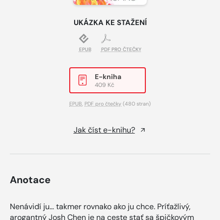
UKÁZKA KE STAŽENÍ
EPUB
PDF PRO ČTEČKY
E-kniha
409 Kč
EPUB
,
PDF pro čtečky
(480 stran)
Jak číst e-knihu?
Anotace
Nenávidí ju… takmer rovnako ako ju chce. Príťažlivý,
arogantný Josh Chen je na ceste stať sa špičkovým