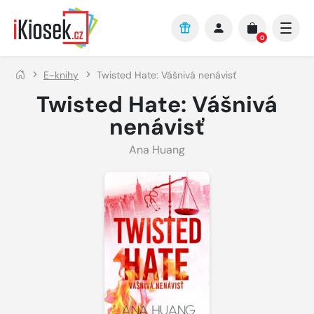
Přejít na hlavní obsah
0
E-knihy
Twisted Hate: Vášnivá nenávisť
Twisted Hate: Vášnivá
nenávisť
Ana Huang