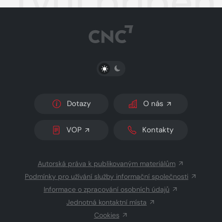
Tvůj příběh
PŘEPNOUT SVĚTLÝ/TMAVÝ REŽIM
Dotazy
O nás
VOP
Kontakty
Autorská práva k publikovaným materiálům
Podmínky pro užívání služby informační společnosti
Informace o zpracování osobních údajů
Jednotná kontaktní místa
Cookies