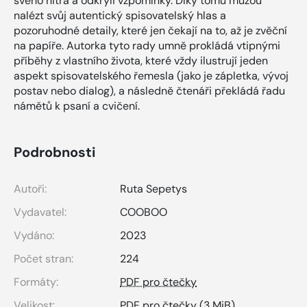
svého nitra a odkryli vzpomínky. Díky tomu můžou
nalézt svůj autentický spisovatelský hlas a
pozoruhodné detaily, které jen čekají na to, až je zvěční
na papíře. Autorka tyto rady umně prokládá vtipnými
příběhy z vlastního života, které vždy ilustrují jeden
aspekt spisovatelského řemesla (jako je zápletka, vývoj
postav nebo dialog), a následně čtenáři překládá řadu
námětů k psaní a cvičení.
Podrobnosti
Autoři:
Ruta Sepetys
Vydavatel:
COOBOO
Vydáno:
2023
Počet stran:
224
Formáty:
PDF pro čtečky
Velikost:
PDF pro čtečky
(3 MiB)