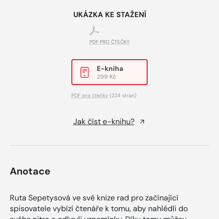
UKÁZKA KE STAŽENÍ
PDF PRO ČTEČKY
E-kniha
299 Kč
PDF pro čtečky
(224 stran)
Jak číst e-knihu?
Anotace
Ruta Sepetysová ve své knize rad pro začínající
spisovatele vybízí čtenáře k tomu, aby nahlédli do