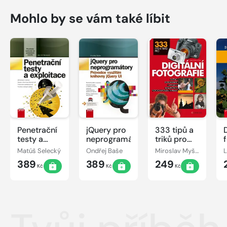
Mohlo by se vám také líbit
Penetrační
jQuery pro
333 tipů a
D
testy a
neprogramátory
triků pro
exploitace
digitální
Matúš Selecký
Ondřej Baše
Miroslav Myška
fotografii
389
389
249
Kč
Kč
Kč