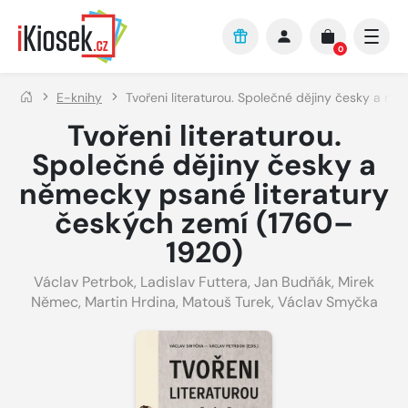
Přejít na hlavní obsah
0
E-knihy
Tvořeni literaturou. Společné dějiny česky a n
Tvořeni literaturou.
Společné dějiny česky a
německy psané literatury
českých zemí (1760–
1920)
Václav Petrbok
,
Ladislav Futtera
,
Jan Budňák
,
Mirek
Němec
,
Martin Hrdina
,
Matouš Turek
,
Václav Smyčka