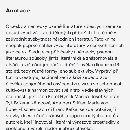
Anotace
O česky a německy psané literatuře z českých zemí se
dosud vyprávělo v oddělených příbězích, které měly
zdůvodnit svébytnost národních literatur. Tato kniha
naopak poprvé nahlíží vývoj literatury v českých zemích
jako celek. Sleduje napříč česky i německy psanou
literaturou způsoby, jimiž literární díla znázorňovala a
utvářela vnímání, jednání a cítění člověka dlouhého 19.
století, tedy různé formy jeho subjektivity. Vypráví při
tom o vzestupu, nacionalizaci a krizi sebeobrazu
člověka spojeného od osvícenství s vírou ve schopnost
kultivovat a harmonizovat své nitro. Vedle slavných
osobností, jako jsou Karel Hynek Mácha, Josef Kajetán
Tyl, Božena Němcová, Adalbert Stifter, Marie von
Ebner-Eschenbach či Franz Kafka, se zde potkávají i
stovky dnes méně známých a zapomenutých autorů a
autorek, kteří inovovali literární výrazové prostředky a
společně utvářeli moderní obraz člověka.