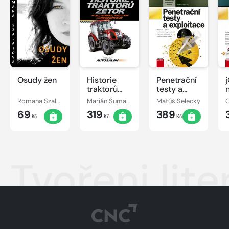
Osudy žen
Historie
Penetrační
traktorů
testy a
Zetor
exploitace
Romana Szalaiová
Marián Šuman-Hreblay
Matúš Selecký
O
69
319
389
Kč
Kč
Kč
Tvořeni lit