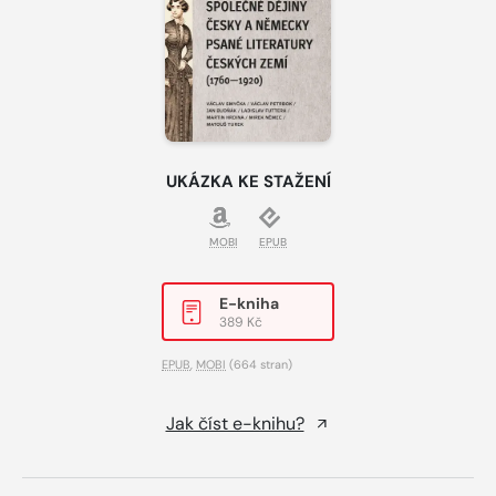
UKÁZKA KE STAŽENÍ
MOBI
EPUB
E-kniha
389 Kč
EPUB
,
MOBI
(664 stran)
Jak číst e-knihu?