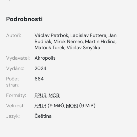
Podrobnosti
Autoři:
Václav Petrbok
,
Ladislav Futtera
,
Jan
Budňák
,
Mirek Němec
,
Martin Hrdina
,
Matouš Turek
,
Václav Smyčka
Vydavatel:
Akropolis
Vydáno:
2024
Počet
664
stran:
Formáty:
EPUB
,
MOBI
Velikost:
EPUB
(9 MiB),
MOBI
(9 MiB)
Jazyk:
Čeština