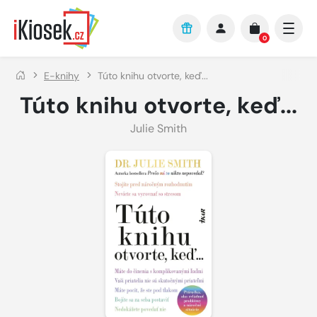
Přejít na hlavní obsah
0
E-knihy
Túto knihu otvorte, keď...
Túto knihu otvorte, keď...
Julie Smith