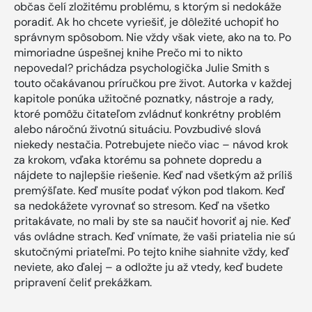
občas čelí zložitému problému, s ktorým si nedokáže
poradiť. Ak ho chcete vyriešiť, je dôležité uchopiť ho
správnym spôsobom. Nie vždy však viete, ako na to. Po
mimoriadne úspešnej knihe Prečo mi to nikto
nepovedal? prichádza psychologička Julie Smith s
touto očakávanou príručkou pre život. Autorka v každej
kapitole ponúka užitočné poznatky, nástroje a rady,
ktoré pomôžu čitateľom zvládnuť konkrétny problém
alebo náročnú životnú situáciu. Povzbudivé slová
niekedy nestačia. Potrebujete niečo viac – návod krok
za krokom, vďaka ktorému sa pohnete dopredu a
nájdete to najlepšie riešenie. Keď nad všetkým až príliš
premýšľate. Keď musíte podať výkon pod tlakom. Keď
sa nedokážete vyrovnať so stresom. Keď na všetko
pritakávate, no mali by ste sa naučiť hovoriť aj nie. Keď
vás ovládne strach. Keď vnímate, že vaši priatelia nie sú
skutočnými priateľmi. Po tejto knihe siahnite vždy, keď
neviete, ako ďalej – a odložte ju až vtedy, keď budete
pripravení čeliť prekážkam.