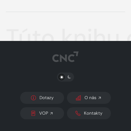
Túto knihu o
PŘEPNOUT SVĚTLÝ/TMAVÝ REŽIM
Dotazy
O nás
VOP
Kontakty