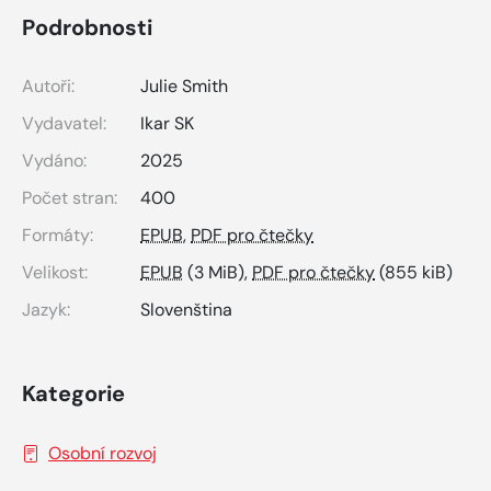
Podrobnosti
Autoři:
Julie Smith
Vydavatel:
Ikar SK
Vydáno:
2025
Počet stran:
400
Formáty:
EPUB
,
PDF pro čtečky
Velikost:
EPUB
(3 MiB),
PDF pro čtečky
(855 kiB)
Jazyk:
Slovenština
Kategorie
Osobní rozvoj