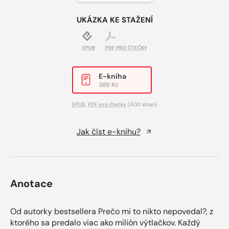
UKÁZKA KE STAŽENÍ
EPUB
PDF PRO ČTEČKY
E-kniha
389 Kč
EPUB
,
PDF pro čtečky
(400 stran)
Jak číst e-knihu?
Anotace
Od autorky bestsellera Prečo mi to nikto nepovedal?, z
ktorého sa predalo viac ako milión výtlačkov. Každý