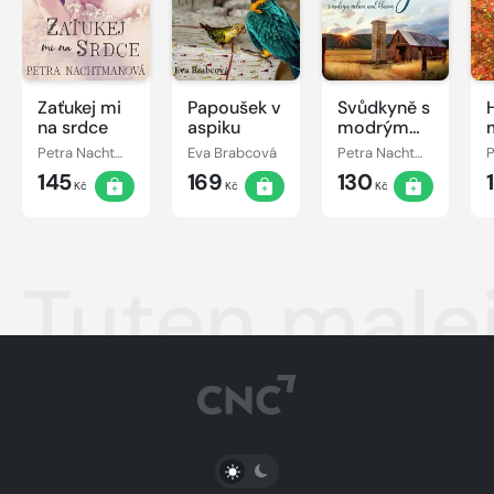
Zaťukej mi
Papoušek v
Svůdkyně s
na srdce
aspiku
modrým
nebem nad
Petra Nachtmanová
Eva Brabcová
Petra Nachtmanová
hlavou
145
169
130
Kč
Kč
Kč
Tuten malej
PŘEPNOUT SVĚTLÝ/TMAVÝ REŽIM