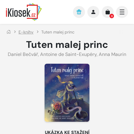
Přejít na hlavní obsah
0
E-knihy
Tuten malej princ
Tuten malej princ
Daniel Bečvář
,
Antoine de Saint-Exupéry
,
Anna Maurin
UKÁZKA KE STAŽENÍ