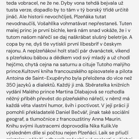
teda vobracel, ne že ne. Dyby vona tehdá bejvala už
tusta verze, dopadlo by to tám v tý borský třídě určitě
jináč. Ale historii nevochčíješ, Plzeňáka tutat
nevodnaučíš, Vošahlíka vohmatávat nepřestaneš. Tuten
malej princ je první bichle, kerá nám snad vokáže, že i v
tutom našom nářečí se daj naškrábat slušný beletrije. A
copa by ne, dyš tle vytiskli první líbesbríf v českym
rajonu. A neplzeňákovi holt stačí pár dvanáctek, víkend
s plzeňskou bábou a dědkem vod svý mladý a už chodí
hejčmo, chytá cejna na saturnu a cituje Tutoho malýho
prince.Kultovní kniha francouzského spisovatele a pilota
Antoina de Saint-Exupéryho byla přeložena do více než
350 jazyků a dialektů. Každý ji zná. Sběratelka knižních
vydání Malého prince Martina Dlabajová se rozhodla
něžný příběh převést do plzeňského nářečí, v němž má
každá věta vlastní humor, švih i poctivost. V její práci jí
pomohli překladatelé Daniel Bečvář, jinak také sociální
geograf, a tlumočnice z francouzštiny Anna Maurin.
Knihu svými ilustracemi doprovodila Nika Kulik.Ve
výsledném díle si počtou nejen Plzeňáci. Laik se přiučí