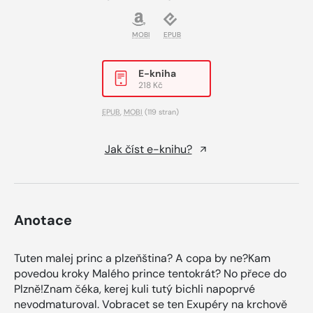
MOBI
EPUB
E-kniha
218 Kč
EPUB
,
MOBI
(119 stran)
Jak číst e-knihu?
Anotace
Tuten malej princ a plzeňština? A copa by ne?Kam
povedou kroky Malého prince tentokrát? No přece do
Plzně!Znam čéka, kerej kuli tutý bichli napoprvé
nevodmaturoval. Vobracet se ten Exupéry na krchově