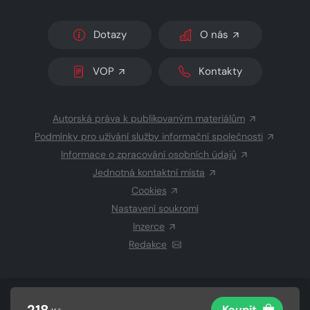
Dotazy
O nás
VOP
Kontakty
Autorská práva k publikovaným materiálům
Podmínky pro užívání služby informační společnosti
Informace o zpracování osobních údajů
Jednotná kontaktní místa
Cookies
Nastavení soukromí
Inzerce
Redakce
© 2026 Copyright
CZECH NEWS CENTER a.s.
a dodavatelé
218
Koupit