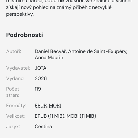
místnímu nářečí, odborník znásobí své znalosti a všichni
získají nový pohled na známý příběh z nezvyklé
perspektivy.
Podrobnosti
Autoři:
Daniel Bečvář
,
Antoine de Saint-Exupéry
,
Anna Maurin
Vydavatel:
JOTA
Vydáno:
2026
Počet
119
stran:
Formáty:
EPUB
,
MOBI
Velikost:
EPUB
(11 MiB),
MOBI
(11 MiB)
Jazyk:
Čeština