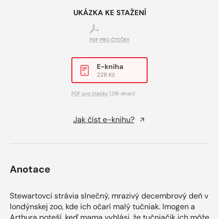
UKÁZKA KE STAŽENÍ
PDF PRO ČTEČKY
E-kniha
228 Kč
PDF pro čtečky
(216 stran)
Jak číst e-knihu?
Anotace
Stewartovci strávia slnečný, mrazivý decembrový deň v
londýnskej zoo, kde ich očarí malý tučniak. Imogen a
Arthura poteší, keď mama vyhlási, že tučniačik ich môže