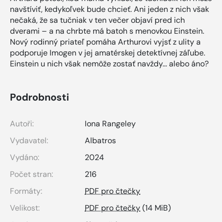
navštíviť, kedykoľvek bude chcieť. Ani jeden z nich však
nečaká, že sa tučniak v ten večer objaví pred ich
dverami – a na chrbte má batoh s menovkou Einstein.
Nový rodinný priateľ pomáha Arthurovi vyjsť z ulity a
podporuje Imogen v jej amatérskej detektívnej záľube.
Einstein u nich však nemôže zostať navždy... alebo áno?
Podrobnosti
Autoři:
Iona Rangeley
Vydavatel:
Albatros
Vydáno:
2024
Počet stran:
216
Formáty:
PDF pro čtečky
Velikost:
PDF pro čtečky
(14 MiB)