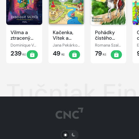
Vilma a
Kačenka,
Pohádky
ztracený
Vítek a
čistého
den
jejich
srdce
Dominique Valente
Jana Pekárková
Romana Szalaiová
E
pohádkové
239
49
79
dobrodružství
Kč
Kč
Kč
Tučniak Ein
PŘEPNOUT SVĚTLÝ/TMAVÝ REŽIM