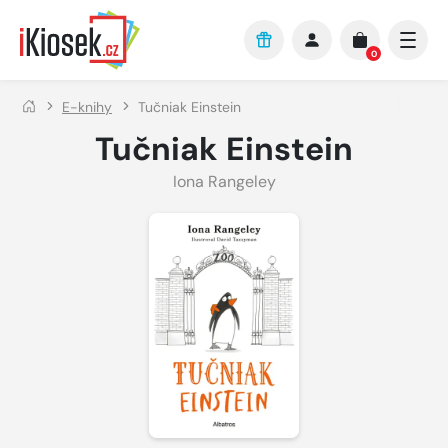
Přejít na hlavní obsah
0
E-knihy
Tučniak Einstein
Tučniak Einstein
Iona Rangeley