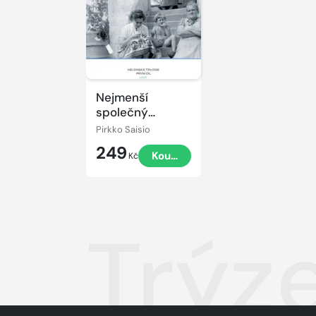
Nejmenší
společný
násobek
Pirkko Saisio
249
Koupit
Kč
Trýz