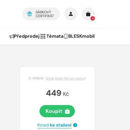
DÁRKOVÝ
CERTIFIKÁT
0
Předprodej
Témata
BLESKmobil
E-KNIHA
(
EPUB
,
MOBI
,
PDF pro čtečky
)
449
Kč
Koupit
Ihned
ke stažení
?