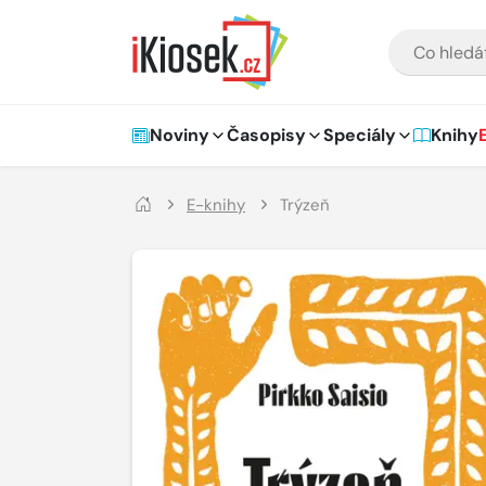
Přejít na hlavní obsah
VYHLEDÁVÁNÍ
Hlavní navigace
Noviny
Časopisy
Speciály
Knihy
E-knihy
Trýzeň