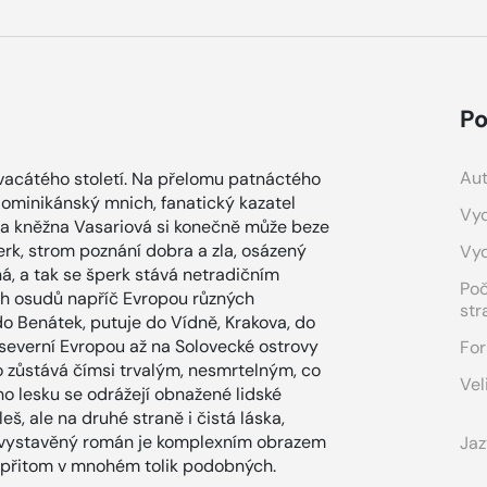
Po
Aut
vacátého století. Na přelomu patnáctého
 dominikánský mnich, fanatický kazatel
Vyd
 a kněžna Vasariová si konečně může beze
erk, strom poznání dobra a zla, osázený
Vy
ná, a tak se šperk stává netradičním
Po
ch osudů napříč Evropou různých
str
do Benátek, putuje do Vídně, Krakova, do
 severní Evropou až na Solovecké ostrovy
For
to zůstává čímsi trvalým, nesmrtelným, co
Vel
o lesku se odrážejí obnažené lidské
eš, ale na druhé straně i čistá láska,
 vystavěný román je komplexním obrazem
Jaz
a přitom v mnohém tolik podobných.