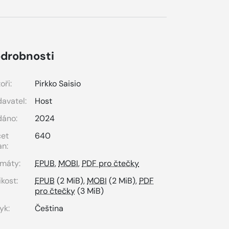
drobnosti
oři:
Pirkko Saisio
avatel:
Host
dáno:
2024
čet
640
an:
máty:
EPUB
,
MOBI
,
PDF pro čtečky
ikost:
EPUB
(2 MiB),
MOBI
(2 MiB),
PDF
pro čtečky
(3 MiB)
yk:
Čeština