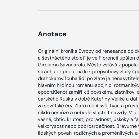
Anotace
Originální kronika Evropy od renesance do d
a šestnáctého století je ve Florencii upálen
Girolamo Savonarola. Město vstává z popela
strachu připnout na krk přepychový zlatý šp
drahokamy.Touha lidí po zlatě je nenasytitel
hlavním hrdinou románu, spojnicí rozmanitý
epoch.Klenot zamíří k židovskému zlatníkovi 
carského Ruska v době Kateřiny Veliké a dál
za sovětské éry. Zlato mění svůj tvar, a přes
nikdo nemůže a nebude vlastnit navždy. V jeh
vášně, chtíč, krutost, proradnost, úskoky a fal
velkorysost nebo dobrosrdečnost. Bravurně
lidských povah, rozličných a proměnlivých, 