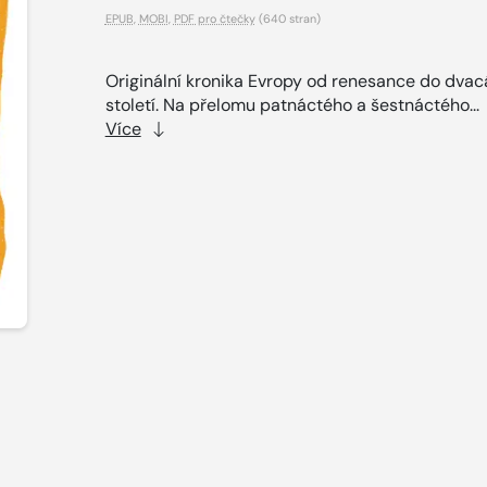
EPUB
,
MOBI
,
PDF pro čtečky
(640 stran)
Originální kronika Evropy od renesance do dva
století. Na přelomu patnáctého a šestnáctého...
Více