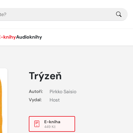
E-knihy
Audioknihy
Trýzeň
Autoři:
Pirkko Saisio
Vydal:
Host
E-kniha
449 Kč