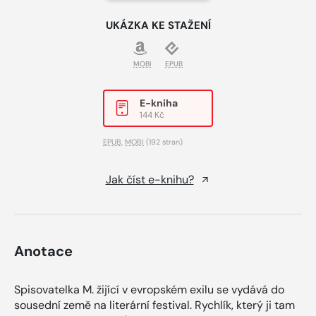
UKÁZKA KE STAŽENÍ
MOBI
EPUB
E-kniha
144 Kč
EPUB
,
MOBI
(192 stran)
Jak číst e-knihu?
Anotace
Spisovatelka M. žijící v evropském exilu se vydává do
sousední země na literární festival. Rychlík, který ji tam