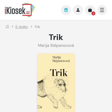
Přejít na hlavní obsah
0
E-knihy
Trik
Trik
Marija Stěpanovová