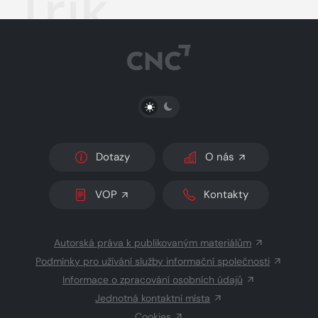
Trik
PŘEPNOUT SVĚTLÝ/TMAVÝ REŽIM
Dotazy
O nás
VOP
Kontakty
Autorská práva k publikovaným materiálům
Podmínky pro užívání služby informační společnosti
Informace o zpracování osobních údajů
Jednotná kontaktní místa
Cookies