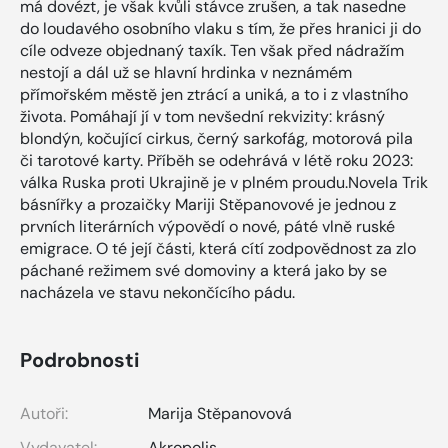
má dovézt, je však kvůli stávce zrušen, a tak nasedne
do loudavého osobního vlaku s tím, že přes hranici ji do
cíle odveze objednaný taxík. Ten však před nádražím
nestojí a dál už se hlavní hrdinka v neznámém
přímořském městě jen ztrácí a uniká, a to i z vlastního
života. Pomáhají jí v tom nevšední rekvizity: krásný
blondýn, kočující cirkus, černý sarkofág, motorová pila
či tarotové karty. Příběh se odehrává v létě roku 2023:
válka Ruska proti Ukrajině je v plném proudu.Novela Trik
básnířky a prozaičky Mariji Stěpanovové je jednou z
prvních literárních výpovědí o nové, páté vlně ruské
emigrace. O té její části, která cítí zodpovědnost za zlo
páchané režimem své domoviny a která jako by se
nacházela ve stavu nekončícího pádu.
Podrobnosti
Autoři:
Marija Stěpanovová
Vydavatel:
Akropolis