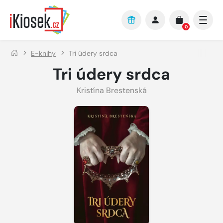
Přejít na hlavní obsah
0
E-knihy
Tri údery srdca
Tri údery srdca
Kristína Brestenská