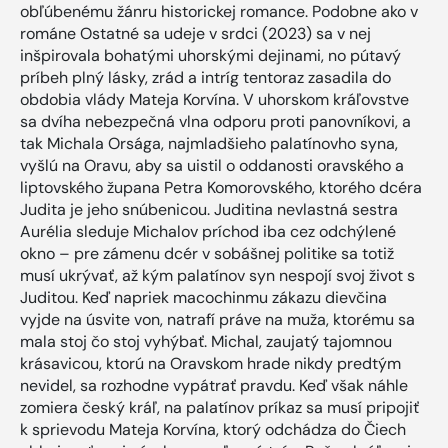
obľúbenému žánru historickej romance. Podobne ako v
románe Ostatné sa udeje v srdci (2023) sa v nej
inšpirovala bohatými uhorskými dejinami, no pútavý
príbeh plný lásky, zrád a intríg tentoraz zasadila do
obdobia vlády Mateja Korvína. V uhorskom kráľovstve
sa dvíha nebezpečná vlna odporu proti panovníkovi, a
tak Michala Orsága, najmladšieho palatínovho syna,
vyšlú na Oravu, aby sa uistil o oddanosti oravského a
liptovského župana Petra Komorovského, ktorého dcéra
Judita je jeho snúbenicou. Juditina nevlastná sestra
Aurélia sleduje Michalov príchod iba cez odchýlené
okno – pre zámenu dcér v sobášnej politike sa totiž
musí ukrývať, až kým palatínov syn nespojí svoj život s
Juditou. Keď napriek macochinmu zákazu dievčina
vyjde na úsvite von, natrafí práve na muža, ktorému sa
mala stoj čo stoj vyhýbať. Michal, zaujatý tajomnou
krásavicou, ktorú na Oravskom hrade nikdy predtým
nevidel, sa rozhodne vypátrať pravdu. Keď však náhle
zomiera český kráľ, na palatínov príkaz sa musí pripojiť
k sprievodu Mateja Korvína, ktorý odchádza do Čiech