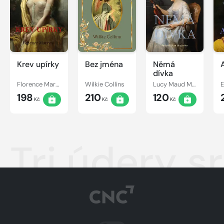
Krev upírky
Bez jména
Němá
dívka
Florence Marryat
Wilkie Collins
Lucy Maud Montgomery
198
210
120
Kč
Kč
Kč
Tri údery s