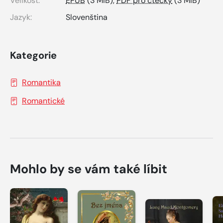
Velikost:
EPUB
(3 MiB),
PDF pro čtečky
(3 MiB)
Jazyk:
Slovenština
Kategorie
Romantika
Romantické
Mohlo by se vám také líbit