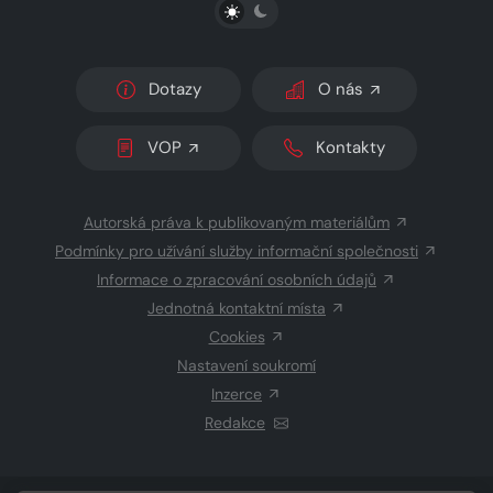
PŘEPNOUT SVĚTLÝ/TMAVÝ REŽIM
Dotazy
O nás
VOP
Kontakty
Autorská práva k publikovaným materiálům
Podmínky pro užívání služby informační společnosti
Informace o zpracování osobních údajů
Jednotná kontaktní místa
Cookies
Nastavení soukromí
Inzerce
Redakce