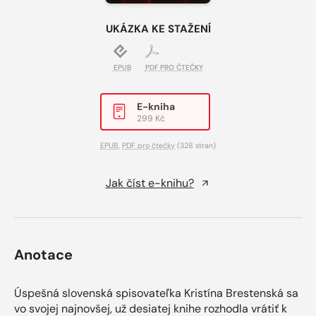
UKÁZKA KE STAŽENÍ
EPUB
PDF PRO ČTEČKY
E-kniha
299 Kč
EPUB
,
PDF pro čtečky
(328 stran)
Jak číst e-knihu?
Anotace
Úspešná slovenská spisovateľka Kristína Brestenská sa
vo svojej najnovšej, už desiatej knihe rozhodla vrátiť k