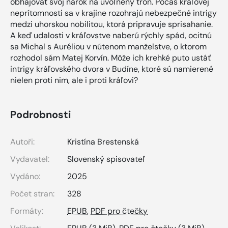
obhajovať svoj nárok na uvoľnený trón. Počas kráľovej
neprítomnosti sa v krajine rozohrajú nebezpečné intrigy
medzi uhorskou nobilitou, ktorá pripravuje sprisahanie.
A keď udalosti v kráľovstve naberú rýchly spád, ocitnú
sa Michal s Auréliou v nútenom manželstve, o ktorom
rozhodol sám Matej Korvín. Môže ich krehké puto ustáť
intrigy kráľovského dvora v Budíne, ktoré sú namierené
nielen proti nim, ale i proti kráľovi?
Podrobnosti
Autoři:
Kristína Brestenská
Vydavatel:
Slovenský spisovateľ
Vydáno:
2025
Počet stran:
328
Formáty:
EPUB
,
PDF pro čtečky