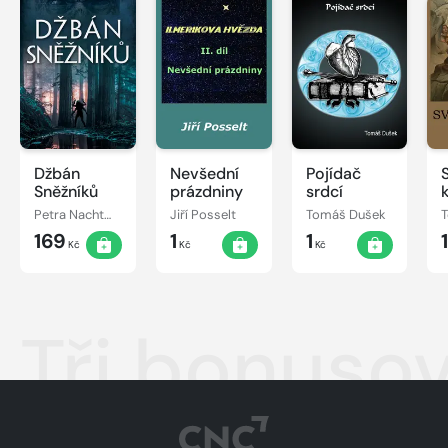
Džbán
Nevšední
Pojídač
Sněžníků
prázdniny
srdcí
Petra Nachtmanová
Jiří Posselt
Tomáš Dušek
169
1
1
Kč
Kč
Kč
Tři bonusov