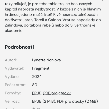
taky miluješ, je pro tebe tahle trojice bonusových
kapitol naprostá nezbytnost. V každé z nich je hlavním
hrdinou jeden z mužů, kteří Kivě nesmazatelně zasáhli
do života: Jaren, Torell a Caldon. Vrať se naposledy do
Zalindova, do tábora rebelů nebo do Silverthornské
akademie!
Podrobnosti
Autoři:
Lynette Noniová
Vydavatel:
Fragment
Vydáno:
2024
Počet stran:
80
Formáty:
EPUB
,
PDF pro čtečky
Velikost:
EPUB
(2 MiB),
PDF pro čtečky
(2 MiB)