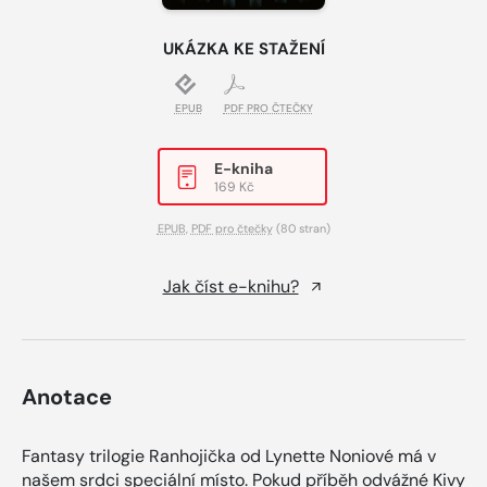
UKÁZKA KE STAŽENÍ
EPUB
PDF PRO ČTEČKY
E-kniha
169 Kč
EPUB
,
PDF pro čtečky
(80 stran)
Jak číst e-knihu?
Anotace
Fantasy trilogie Ranhojička od Lynette Noniové má v
našem srdci speciální místo. Pokud příběh odvážné Kivy