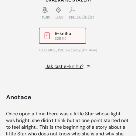
UKÁZKA KE STAŽENÍ
MOBI
EPUB
PDF PRO ČTEČKY
E-kniha
329 Kč
EPUB
,
MOBI
,
PDF pro čtečky
(127 stran)
Jak číst e-knihu?
Anotace
Once upon a time there was a little Star whose light
was bright, she didn't think but at one point started not
to feel alright… This is the beginning of a story about a
little Star who does not know who she is and why she