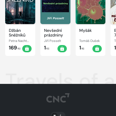
Džbán
Nevšední
Myšák
Sněžníků
prázdniny
7
Petra Nachtmanová
Jiří Posselt
Tomáš Dušek
169
1
1
1
Kč
Kč
Kč
Travels of a
PŘEPNOUT SVĚTLÝ/TMAVÝ REŽIM