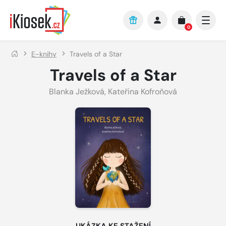
Přejít na hlavní obsah
0
E-knihy
Travels of a Star
Travels of a Star
Blanka Ježková
,
Kateřina Kofroňová