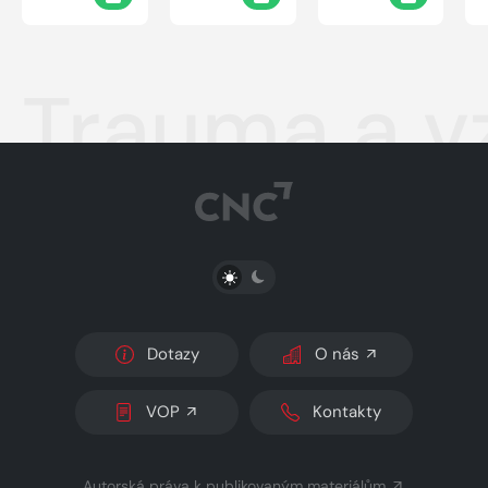
Trauma a vz
PŘEPNOUT SVĚTLÝ/TMAVÝ REŽIM
Dotazy
O nás
VOP
Kontakty
Autorská práva k publikovaným materiálům