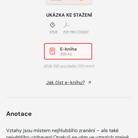
UKÁZKA KE STAŽENÍ
EPUB
PDF PRO ČTEČKY
E-kniha
339 Kč
EPUB
,
PDF pro čtečky
(232 stran)
Jak číst e-knihu?
Anotace
Vztahy jsou místem nejhlubšího zranění – ale také
největšího uzdravení.Opakují se vám ve vztazích stejné