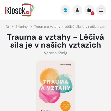
Přejít na hlavní obsah
0
E-knihy
Trauma a vztahy - Léčivá síla je v našich vztazíc
Trauma a vztahy - Léčivá
síla je v našich vztazích
Verena König