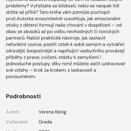
problémy? Vyhýbáte se blízkosti, nebo se naopak lidí
držíte až příliš? Tato kniha vám pomůže pochopit
proč.Autorka srozumitelně vysvětluje, jak emocionální
otisky z dětství formují naše chování v dospělosti – od
obav ze závazků až po volbu nevhodných či toxických
partnerů. Nabízí praktické nástroje, jak zastavit
nefunkční vzorce, posílit vztah k sobě samým a vytvářet
zdravější, bezpečnější a naplňující vazby.Knihu provázejí
příběhy z praxe, cvičení, otázky k zamyšlení i
jednoduché postupy, díky nimž můžete začít uzdravovat
své vztahy – krok za krokem, s laskavostí a
porozuměním.
Podrobnosti
Autoři:
Verena König
Vydavatel:
Grada