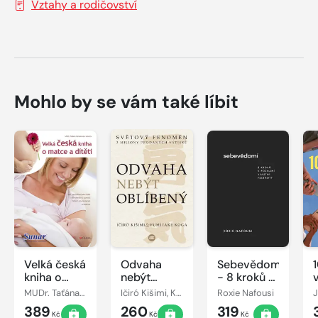
Vztahy a rodičovství
Mohlo by se vám také líbit
Velká česká
Odvaha
Sebevědomí
kniha o
nebýt
- 8 kroků k
matce a
oblíbený
poznání
MUDr. Taťána Hanáková
Ičiró Kišimi, Koga Fumitake
Roxie Nafousi
dítěti
vlastní
389
260
319
hodnoty
Kč
Kč
Kč