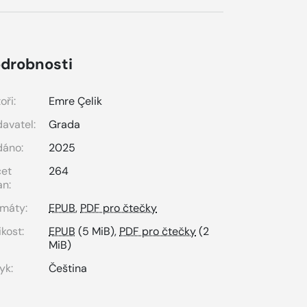
drobnosti
oři:
Emre Çelik
avatel:
Grada
dáno:
2025
čet
264
an:
máty:
EPUB
,
PDF pro čtečky
ikost:
EPUB
(5 MiB),
PDF pro čtečky
(2
MiB)
yk:
Čeština