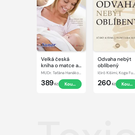
Velká česká
Odvaha nebýt
kniha o matce a
oblíbený
dítěti
MUDr. Taťána Hanáková
Ičiró Kišimi, Koga Fumitake
389
260
Koupit
Koupi
Kč
Kč