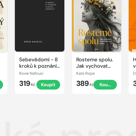
Sebevědomí - 8
Rosteme spolu.
H
kroků k poznání
Jak vychovat
v
vlastní hodnoty
sebevědomou
Roxie Nafousi
Kate Rope
D
dívku
319
389
t
Koupit
Koupit
Kč
Kč