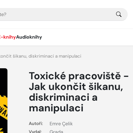
E-knihy
Audioknihy
ončit šikanu, diskriminaci a manipulaci
Toxické pracoviště -
Jak ukončit šikanu,
diskriminaci a
manipulaci
Autoři:
Emre Çelik
Vydal:
Grada