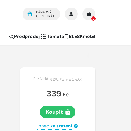
DÁRKOVÝ
CERTIFIKÁT
0
Předprodej
Témata
BLESKmobil
E-KNIHA
(
EPUB
,
PDF pro čtečky
)
339
Kč
Koupit
Ihned
ke stažení
?