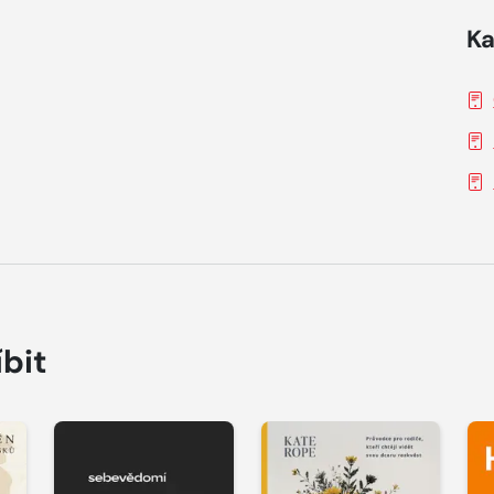
Ka
íbit