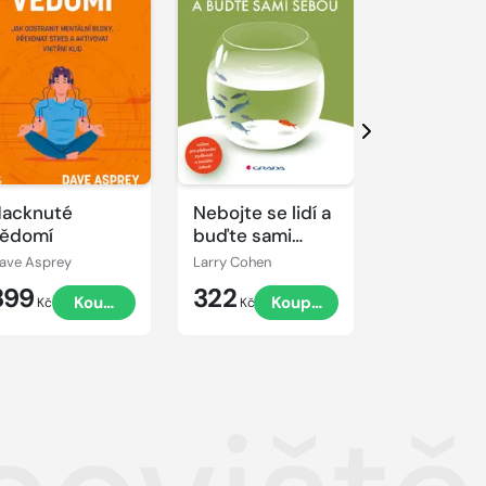
Další
acknuté
Nebojte se lidí a
Z pronájm
ědomí
buďte sami
vlastního
sebou
ave Asprey
Larry Cohen
Sabina Kotrč
399
322
149
Koupit
Koupit
K
Kč
Kč
Kč