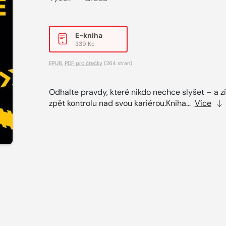
E-kniha
339 Kč
EPUB
,
PDF pro čtečky
(264 stran)
Odhalte pravdy, které nikdo nechce slyšet – a zí
zpět kontrolu nad svou kariérou.Kniha...
Více