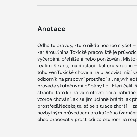
Anotace
Odhalte pravdy, které nikdo nechce slyšet – 
kariérou.Kniha Toxické pracoviště je průvodc
vyčerpáni, přehlíženi nebo ponižováni. Míst
realitu: šikanu, manipulaci i kulturu strachu 
toho ven.Toxické chování na pracovišti ničí vzt
odborník na pracovní prostředí a „nejvyhled
provede skutečnými příběhy lidí, kteří čelili 
strachu.Tato kniha vám otevře oči a nabídne 
vzorce chování,jak se jim účinně bránit,jak p
prostředí.Nečekejte, až se situace zhorší – 
nezbytným průvodcem pro každého (zaměstna
chce pracovat v prostředí založeném na respe