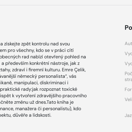
Po
Aut
a získejte zpět kontrolu nad svou
em pro všechny, kdo se v práci cítí
Vyd
o obecných rad nabízí otevřený pohled na
– a především konkrétní nástroje, jak z
Vy
ahy, zdraví i firemní kulturu. Emre Çelik,
Po
ávanější německý personalista“, vás
str
šikaně, manipulaci, diskriminaci i
praktické rady:jak rozpoznat toxické
For
řispět k vytvoření zdravějšího pracovního
Vel
začněte změnu už dnes.Tato kniha je
nce, manažera či personalistu), kdo
ktu, důvěře a lidskosti.
Jaz