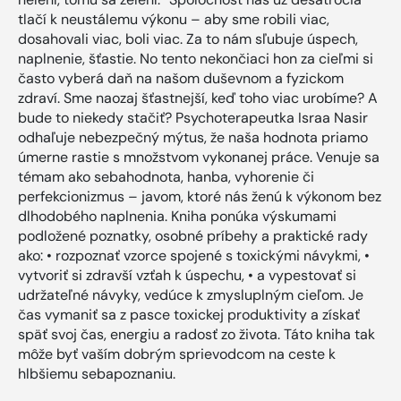
tlačí k neustálemu výkonu – aby sme robili viac,
dosahovali viac, boli viac. Za to nám sľubuje úspech,
naplnenie, šťastie. No tento nekončiaci hon za cieľmi si
často vyberá daň na našom duševnom a fyzickom
zdraví. Sme naozaj šťastnejší, keď toho viac urobíme? A
bude to niekedy stačiť? Psychoterapeutka Israa Nasir
odhaľuje nebezpečný mýtus, že naša hodnota priamo
úmerne rastie s množstvom vykonanej práce. Venuje sa
témam ako sebahodnota, hanba, vyhorenie či
perfekcionizmus – javom, ktoré nás ženú k výkonom bez
dlhodobého naplnenia. Kniha ponúka výskumami
podložené poznatky, osobné príbehy a praktické rady
ako: • rozpoznať vzorce spojené s toxickými návykmi, •
vytvoriť si zdravší vzťah k úspechu, • a vypestovať si
udržateľné návyky, vedúce k zmysluplným cieľom. Je
čas vymaniť sa z pasce toxickej produktivity a získať
späť svoj čas, energiu a radosť zo života. Táto kniha tak
môže byť vaším dobrým sprievodcom na ceste k
hlbšiemu sebapoznaniu.