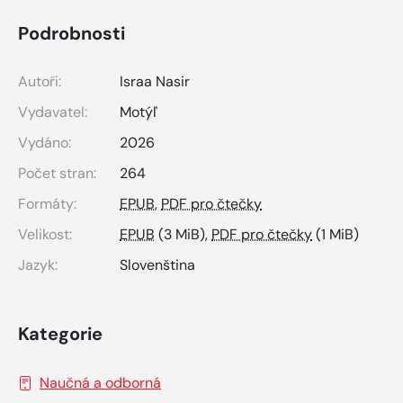
Podrobnosti
Autoři:
Israa Nasir
Vydavatel:
Motýľ
Vydáno:
2026
Počet stran:
264
Formáty:
EPUB
,
PDF pro čtečky
Velikost:
EPUB
(3 MiB),
PDF pro čtečky
(1 MiB)
Jazyk:
Slovenština
Kategorie
Naučná a odborná