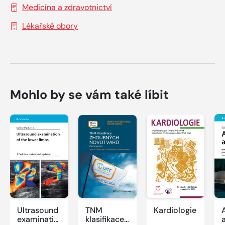
Medicína a zdravotnictví
Lékařské obory
Mohlo by se vám také líbit
Ultrasound
TNM
Kardiologie
examination
klasifikace