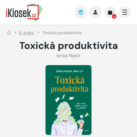
Přejít na hlavní obsah
0
E-knihy
Toxická produktivita
Toxická produktivita
Israa Nasir