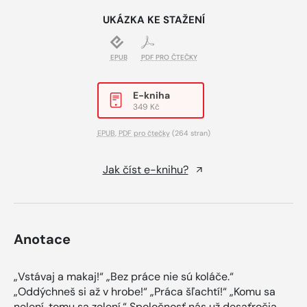
UKÁZKA KE STAŽENÍ
EPUB
PDF PRO ČTEČKY
E-kniha
349 Kč
EPUB
,
PDF pro čtečky
(264 stran)
Jak číst e-knihu?
Anotace
„Vstávaj a makaj!“ „Bez práce nie sú koláče.“
„Oddýchneš si až v hrobe!“ „Práca šľachtí!“ „Komu sa
nelení, tomu sa zelení.“ Spoločnosť nás už desaťročia