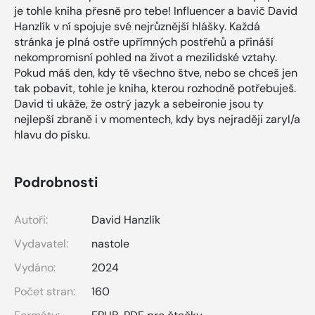
je tohle kniha přesně pro tebe! Influencer a bavič David
Hanzlík v ní spojuje své nejrůznější hlášky. Každá
stránka je plná ostře upřímných postřehů a přináší
nekompromisní pohled na život a mezilidské vztahy.
Pokud máš den, kdy tě všechno štve, nebo se chceš jen
tak pobavit, tohle je kniha, kterou rozhodně potřebuješ.
David ti ukáže, že ostrý jazyk a sebeironie jsou ty
nejlepší zbraně i v momentech, kdy bys nejraději zaryl/a
hlavu do písku.
Podrobnosti
Autoři:
David Hanzlík
Vydavatel:
nastole
Vydáno:
2024
Počet stran:
160