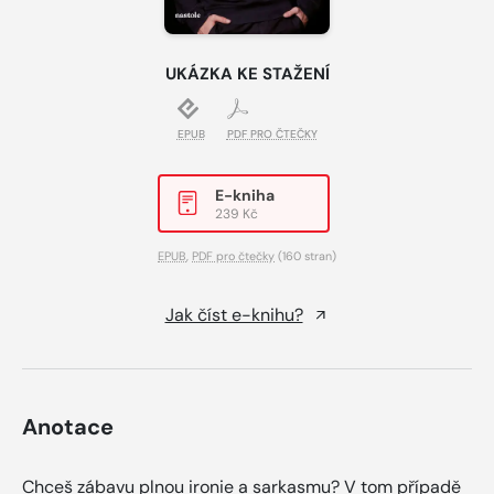
UKÁZKA KE STAŽENÍ
EPUB
PDF PRO ČTEČKY
E-kniha
239 Kč
EPUB
,
PDF pro čtečky
(160 stran)
Jak číst e-knihu?
Anotace
Chceš zábavu plnou ironie a sarkasmu? V tom případě