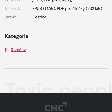
Formáty:
EPUB
,
PDF pro čtečky
Velikost:
EPUB
(1 MiB),
PDF pro čtečky
(732 kiB)
Jazyk:
Čeština
Kategorie
Romány
Toxic peopl