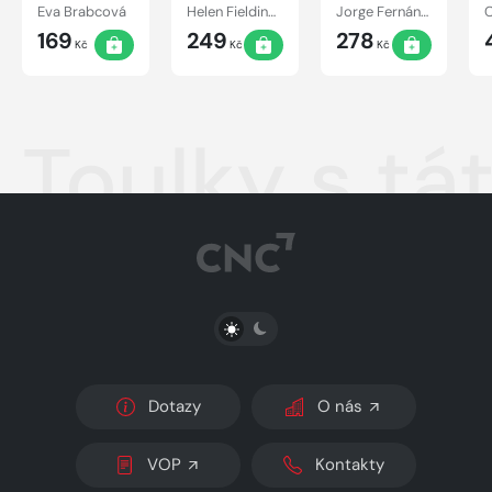
láskou
Eva Brabcová
Helen Fieldingová
Jorge Fernández Díaz
šílená
169
249
278
Kč
Kč
Kč
Toulky s tá
PŘEPNOUT SVĚTLÝ/TMAVÝ REŽIM
Dotazy
O nás
VOP
Kontakty