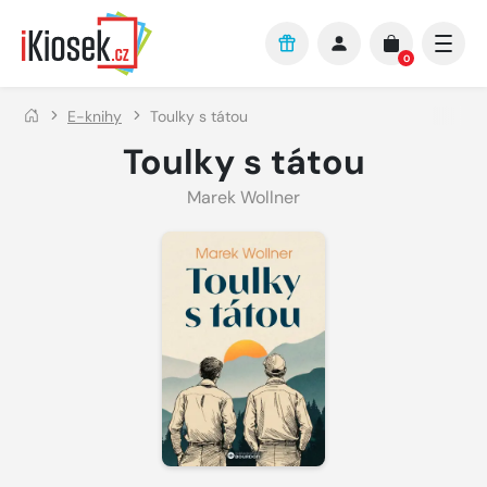
Přejít na hlavní obsah
0
E-knihy
Toulky s tátou
Toulky s tátou
Marek Wollner