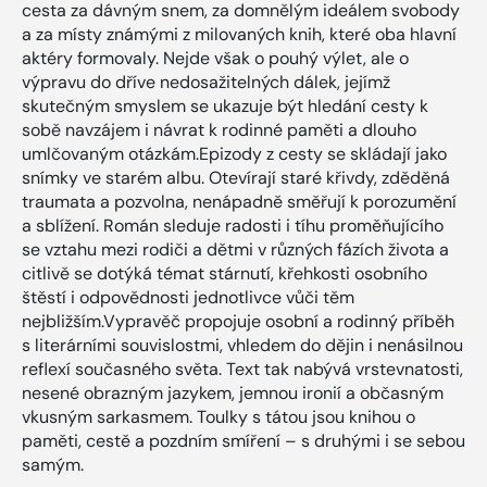
cesta za dávným snem, za domnělým ideálem svobody
a za místy známými z milovaných knih, které oba hlavní
aktéry formovaly. Nejde však o pouhý výlet, ale o
výpravu do dříve nedosažitelných dálek, jejímž
skutečným smyslem se ukazuje být hledání cesty k
sobě navzájem i návrat k rodinné paměti a dlouho
umlčovaným otázkám.Epizody z cesty se skládají jako
snímky ve starém albu. Otevírají staré křivdy, zděděná
traumata a pozvolna, nenápadně směřují k porozumění
a sblížení. Román sleduje radosti i tíhu proměňujícího
se vztahu mezi rodiči a dětmi v různých fázích života a
citlivě se dotýká témat stárnutí, křehkosti osobního
štěstí i odpovědnosti jednotlivce vůči těm
nejbližším.Vypravěč propojuje osobní a rodinný příběh
s literárními souvislostmi, vhledem do dějin i nenásilnou
reflexí současného světa. Text tak nabývá vrstevnatosti,
nesené obrazným jazykem, jemnou ironií a občasným
vkusným sarkasmem. Toulky s tátou jsou knihou o
paměti, cestě a pozdním smíření – s druhými i se sebou
samým.