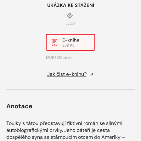
UKÁZKA KE STAŽENÍ
EPUB
E-kniha
289 Kč
EPUB
(320 stran)
Jak číst e-knihu?
Anotace
Toulky s tátou představují fiktivní román se silnými
autobiografickými prvky. Jeho páteří je cesta
dospělého syna se stárnoucím otcem do Ameriky –