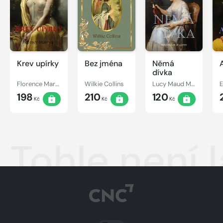
Krev upírky
Bez jména
Němá
dívka
Florence Marryat
Wilkie Collins
Lucy Maud Montgomery
198
210
120
Kč
Kč
Kč
Tohle není 