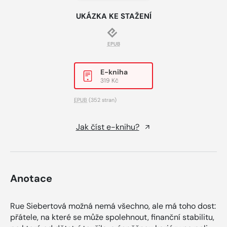
UKÁZKA KE STAŽENÍ
EPUB
E-kniha
319 Kč
EPUB
(352 stran)
Jak číst e-knihu?
Anotace
Rue Siebertová možná nemá všechno, ale má toho dost:
přátele, na které se může spolehnout, finanční stabilitu,