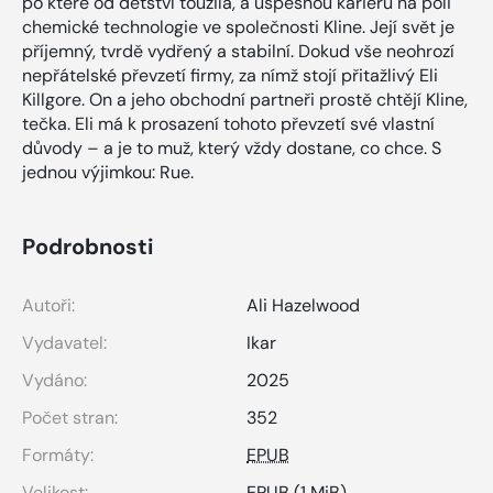
po které od dětství toužila, a úspěšnou kariéru na poli
chemické technologie ve společnosti Kline. Její svět je
příjemný, tvrdě vydřený a stabilní. Dokud vše neohrozí
nepřátelské převzetí firmy, za nímž stojí přitažlivý Eli
Killgore. On a jeho obchodní partneři prostě chtějí Kline,
tečka. Eli má k prosazení tohoto převzetí své vlastní
důvody – a je to muž, který vždy dostane, co chce. S
jednou výjimkou: Rue.
Podrobnosti
Autoři:
Ali Hazelwood
Vydavatel:
Ikar
Vydáno:
2025
Počet stran:
352
Formáty:
EPUB
Velikost:
EPUB
(1 MiB)