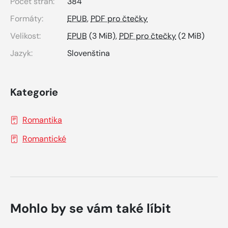
Počet stran:
384
Formáty:
EPUB
,
PDF pro čtečky
Velikost:
EPUB
(3 MiB),
PDF pro čtečky
(2 MiB)
Jazyk:
Slovenština
Kategorie
Romantika
Romantické
Mohlo by se vám také líbit