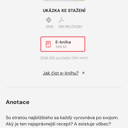
UKÁZKA KE STAŽENÍ
EPUB
PDF PRO ČTEČKY
E-kniha
299 Kč
EPUB
,
PDF pro čtečky
(384 stran)
Jak číst e-knihu?
Anotace
So stratou najbližšieho sa každý vyrovnáva po svojom.
Aký je ten najsprávnejší recept? A existuje vôbec?