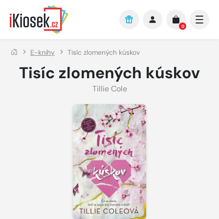
Přejít na hlavní obsah
0
E-knihy
Tisíc zlomených kúskov
Tisíc zlomených kúskov
Tillie Cole