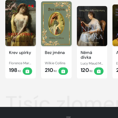
Krev upírky
Bez jména
Němá
dívka
Florence Marryat
Wilkie Collins
Lucy Maud Montgomery
198
210
120
Kč
Kč
Kč
Tisíc zlom