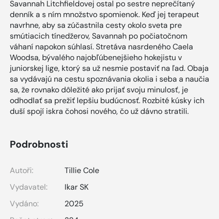
Savannah Litchfieldovej ostal po sestre neprečítaný
denník a s ním množstvo spomienok. Keď jej terapeut
navrhne, aby sa zúčastnila cesty okolo sveta pre
smútiacich tínedžerov, Savannah po počiatočnom
váhaní napokon súhlasí. Stretáva nasrdeného Caela
Woodsa, bývalého najobľúbenejšieho hokejistu v
juniorskej lige, ktorý sa už nesmie postaviť na ľad. Obaja
sa vydávajú na cestu spoznávania okolia i seba a naučia
sa, že rovnako dôležité ako prijať svoju minulosť, je
odhodlať sa prežiť lepšiu budúcnosť. Rozbité kúsky ich
duší spojí iskra čohosi nového, čo už dávno stratili.
Podrobnosti
Autoři:
Tillie Cole
Vydavatel:
Ikar SK
Vydáno:
2025