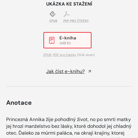
UKÁZKA KE STAŽENÍ
EPUB
PDF PRO ČTEČKY
E-kniha
348 Kč
EPUB
,
PDF pro čtečky
(504 stran)
Jak číst e-knihu?
Anotace
Princezná Annika žije pohodlný život, no po smrti matky
jej hrozí manželstvo bez lásky, ktoré dohodol jej chladný
otec. Ďaleko za múrmi paláca, na okraji krajiny, ktorej