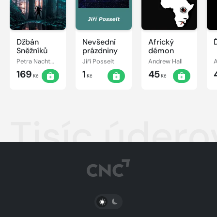
Džbán
Nevšední
Africký
Sněžníků
prázdniny
démon
Petra Nachtmanová
Jiří Posselt
Andrew Hall
A
169
1
45
Kč
Kč
Kč
Tisíc údero
PŘEPNOUT SVĚTLÝ/TMAVÝ REŽIM