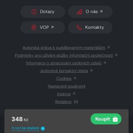
Dotazy
O nás
VOP
Kontakty
Autorská práva k publikovaným materiálům
Podmínky pro užívání služby informační společnosti
Informace o zpracování osobních údajů
Jednotná kontaktní místa
Cookies
Nastavení soukromí
Inzerce
Redakce
348
Koupit
Kč
© 2026 Copyright
CZECH NEWS CENTER a.s.
a dodavatelé
Ihned
ke stažení
?
obsahu