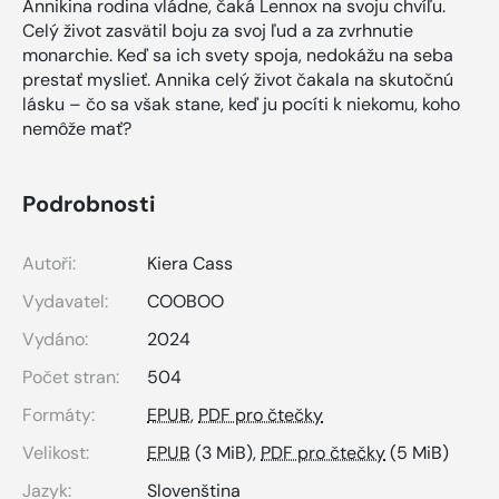
Annikina rodina vládne, čaká Lennox na svoju chvíľu.
Celý život zasvätil boju za svoj ľud a za zvrhnutie
monarchie. Keď sa ich svety spoja, nedokážu na seba
prestať myslieť. Annika celý život čakala na skutočnú
lásku – čo sa však stane, keď ju pocíti k niekomu, koho
nemôže mať?
Podrobnosti
Autoři:
Kiera Cass
Vydavatel:
COOBOO
Vydáno:
2024
Počet stran:
504
Formáty:
EPUB
,
PDF pro čtečky
Velikost:
EPUB
(3 MiB),
PDF pro čtečky
(5 MiB)
Jazyk:
Slovenština