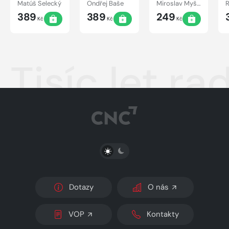
exploitace
digitální
Matúš Selecký
Ondřej Baše
Miroslav Myška
R
fotografii
389
389
249
Kč
Kč
Kč
Tisíc let r
PŘEPNOUT SVĚTLÝ/TMAVÝ REŽIM
Dotazy
O nás
VOP
Kontakty