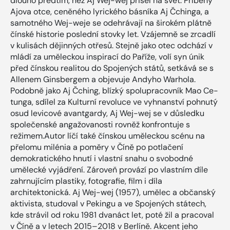
dlouho předtím, než Aj Wej-wej přišel na svět. Příběhy
Ajova otce, ceněného lyrického básníka Aj Čchinga, a
samotného Wej-weje se odehrávají na širokém plátně
čínské historie poslední stovky let. Vzájemně se zrcadlí
v kulisách dějinných otřesů. Stejně jako otec odchází v
mládí za uměleckou inspirací do Paříže, volí syn únik
před čínskou realitou do Spojených států, setkává se s
Allenem Ginsbergem a objevuje Andyho Warhola.
Podobně jako Aj Čching, blízký spolupracovník Mao Ce-
tunga, sdílel za Kulturní revoluce ve vyhnanství pohnutý
osud levicové avantgardy, Aj Wej-wej se v důsledku
společenské angažovanosti rovněž konfrontuje s
režimem.Autor líčí také čínskou uměleckou scénu na
přelomu milénia a poměry v Číně po potlačení
demokratického hnutí i vlastní snahu o svobodné
umělecké vyjádření. Zároveň provází po vlastním díle
zahrnujícím plastiky, fotografie, film i díla
architektonická. Aj Wej-wej (1957), umělec a občanský
aktivista, studoval v Pekingu a ve Spojených státech,
kde strávil od roku 1981 dvanáct let, poté žil a pracoval
v Číně a v letech 2015–2018 v Berlíně. Akcent jeho