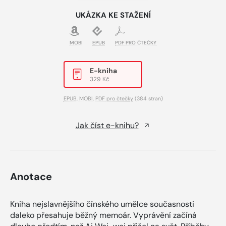
UKÁZKA KE STAŽENÍ
MOBI
EPUB
PDF PRO ČTEČKY
E-kniha
329 Kč
EPUB
,
MOBI
,
PDF pro čtečky
(384 stran)
Jak číst e-knihu?
Anotace
Kniha nejslavnějšího čínského umělce současnosti
daleko přesahuje běžný memoár. Vyprávění začíná