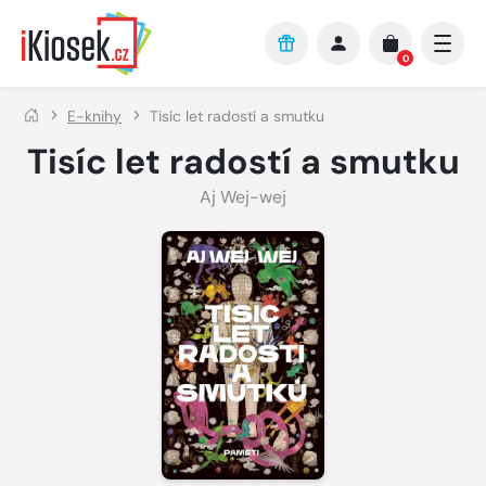
Přejít na hlavní obsah
0
E-knihy
Tisíc let radostí a smutku
Tisíc let radostí a smutku
Aj Wej-wej