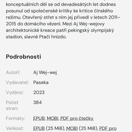
konceptuálních děl se od devadesátých let dodnes
posunul od společenské kritiky ke kritice čínského
režimu. Otevřený střet s ním jej přivedl v letech 2011–
2015 do domácího vězení. Mezi Aj Wej-wejovy
architektonické kreace patří pekingský olympijský
stadion, slavné Ptačí hnízdo.
Podrobnosti
Autoři:
Aj Wej-wej
Vydavatel:
Paseka
Vydáno:
2023
Počet
384
stran:
Formáty:
EPUB
,
MOBI
,
PDF pro čtečky
Velikost:
EPUB
(25 MiB),
MOBI
(25 MiB),
PDF pro