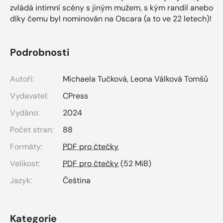
zvládá intimní scény s jiným mužem, s kým randil anebo
díky čemu byl nominován na Oscara (a to ve 22 letech)!
Podrobnosti
Autoři:
Michaela Tučková
,
Leona Válková Tomšů
Vydavatel:
CPress
Vydáno:
2024
Počet stran:
88
Formáty:
PDF pro čtečky
Velikost:
PDF pro čtečky
(52 MiB)
Jazyk:
Čeština
Kategorie