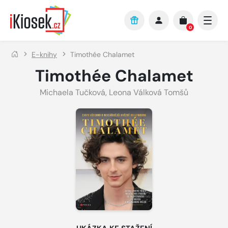
Přejít na hlavní obsah
0
E-knihy
Timothée Chalamet
Timothée Chalamet
Michaela Tučková
,
Leona Válková Tomšů