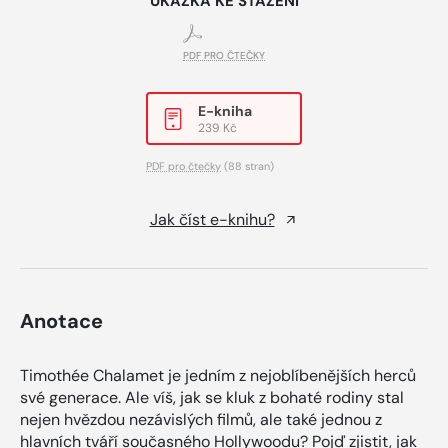
UKÁZKA KE STAŽENÍ
PDF PRO ČTEČKY
E-kniha
239 Kč
PDF pro čtečky
(88 stran)
Jak číst e-knihu?
Anotace
Timothée Chalamet je jedním z nejoblíbenějších herců
své generace. Ale víš, jak se kluk z bohaté rodiny stal
nejen hvězdou nezávislých filmů, ale také jednou z
hlavních tváří současného Hollywoodu? Pojď zjistit, jak