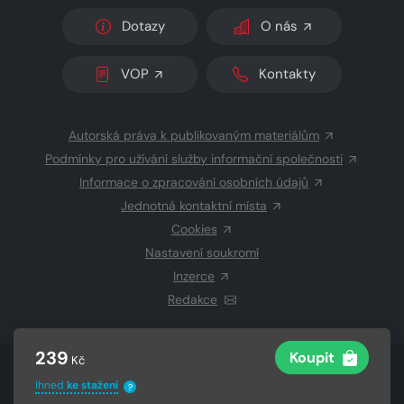
Dotazy
O nás
VOP
Kontakty
Autorská práva k publikovaným materiálům
Podmínky pro užívání služby informační společnosti
Informace o zpracování osobních údajů
Jednotná kontaktní místa
Cookies
Nastavení soukromí
Inzerce
Redakce
239
Koupit
Kč
© 2026 Copyright
CZECH NEWS CENTER a.s.
a dodavatelé
Ihned
ke stažení
obsahu
?