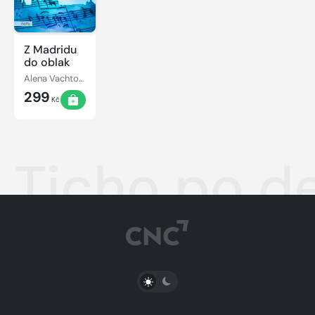
Z Madridu
do oblak
Alena Vachtová
299
Kč
Ticho po de
PŘEPNOUT SVĚTLÝ/TMAVÝ REŽIM