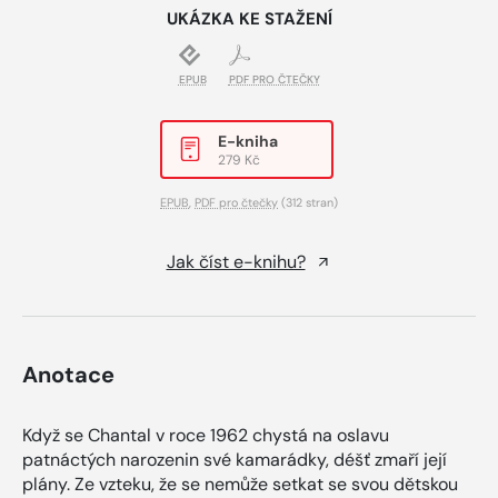
UKÁZKA KE STAŽENÍ
EPUB
PDF PRO ČTEČKY
E-kniha
279 Kč
EPUB
,
PDF pro čtečky
(312 stran)
Jak číst e-knihu?
Anotace
Když se Chantal v roce 1962 chystá na oslavu
patnáctých narozenin své kamarádky, déšť zmaří její
plány. Ze vzteku, že se nemůže setkat se svou dětskou