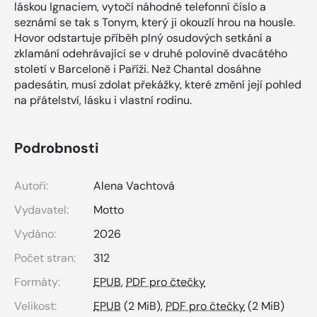
láskou Ignaciem, vytočí náhodné telefonní číslo a
seznámí se tak s Tonym, který ji okouzlí hrou na housle.
Hovor odstartuje příběh plný osudových setkání a
zklamání odehrávající se v druhé polovině dvacátého
století v Barceloně i Paříži. Než Chantal dosáhne
padesátin, musí zdolat překážky, které změní její pohled
na přátelství, lásku i vlastní rodinu.
Podrobnosti
Autoři:
Alena Vachtová
Vydavatel:
Motto
Vydáno:
2026
Počet stran:
312
Formáty:
EPUB
,
PDF pro čtečky
Velikost:
EPUB
(2 MiB),
PDF pro čtečky
(2 MiB)