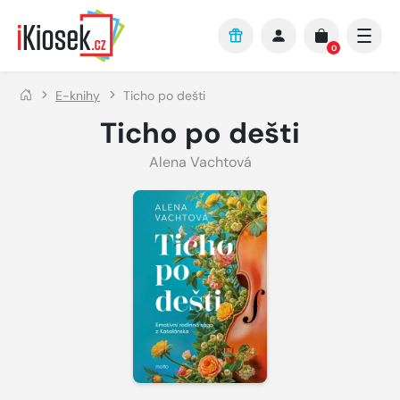
Přejít na hlavní obsah
0
E-knihy
Ticho po dešti
Ticho po dešti
Alena Vachtová