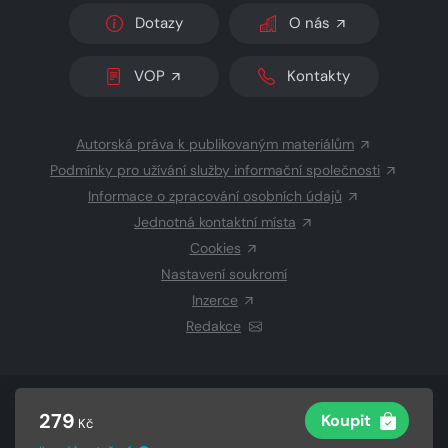
Dotazy
O nás
VOP
Kontakty
Autorská práva k publikovaným materiálům
Podmínky pro užívání služby informační společnosti
Informace o zpracování osobních údajů
Jednotná kontaktní místa
Cookies
Nastavení soukromí
Inzerce
Redakce
© 2026 Copyright
CZECH NEWS CENTER a.s.
a dodavatelé
279
Koupit
Kč
obsahu
Vysázeno
Grand IT s.r.o.