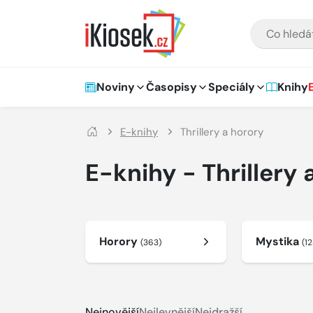
Přejít na hlavní obsah
VYHLEDÁVÁNÍ
Hlavní navigace
Noviny
Časopisy
Speciály
Knihy
E-knihy
Thrillery a horory
E-knihy - Thrillery 
Horory
Mystika
(363)
(12
Nejnovější
Nejlevnější
Nejdražší