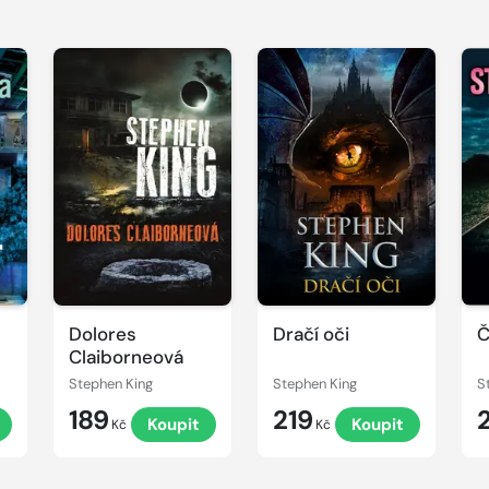
Dolores
Dračí oči
Č
Claiborneová
Stephen King
Stephen King
S
189
219
Koupit
Koupit
Kč
Kč