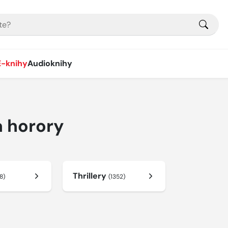
E-knihy
Audioknihy
a horory
Thrillery
8)
(1352)