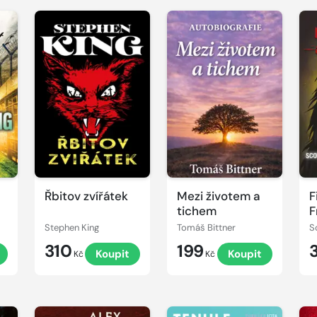
Řbitov zvířátek
Mezi životem a
F
tichem
F
B
Stephen King
Tomáš Bittner
S
310
199
t
Koupit
Koupit
Kč
Kč