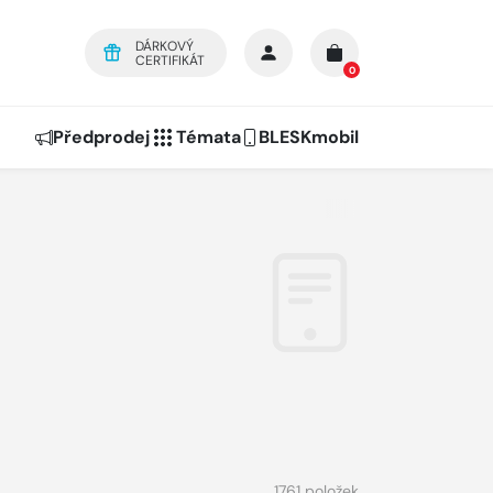
DÁRKOVÝ
CERTIFIKÁT
0
Předprodej
Témata
BLESKmobil
1761 položek