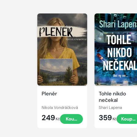
Plenér
Tohle nikdo
nečekal
Nikola Vondráčková
Shari Lapena
249
359
Koupit
Koupit
Kč
Kč