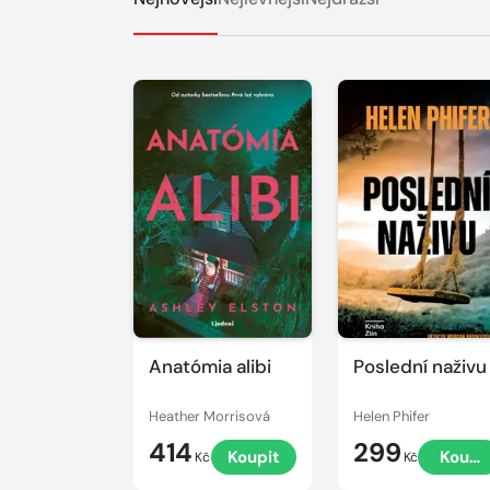
Anatómia alibi
Poslední naživu
Heather Morrisová
Helen Phifer
414
299
Koupit
Koupi
Kč
Kč