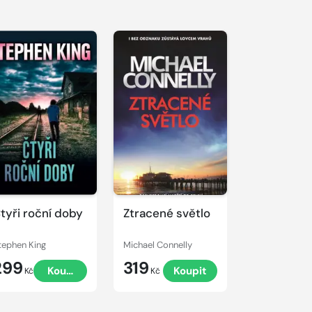
tyři roční doby
Ztracené světlo
tephen King
Michael Connelly
299
319
Koupit
Koupit
Kč
Kč