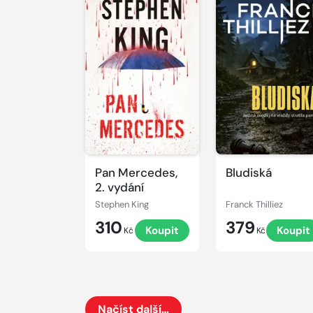
Pan Mercedes,
Bludiská
2. vydání
Stephen King
Franck Thilliez
310
379
Koupit
Koupit
Kč
Kč
Načíst další…