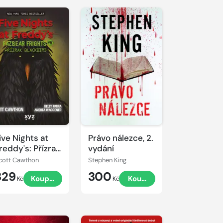
ive Nights at
Právo nálezce, 2.
reddy's: Přízrak
vydání
lackbird
cott Cawthon
Stephen King
329
300
Koupit
Koupit
Kč
Kč