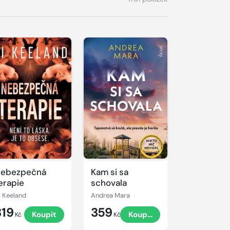
ebezpečná
Kam si sa
erapie
schovala
i Keeland
Andrea Mara
319
359
Koupit
Koupit
Kč
Kč