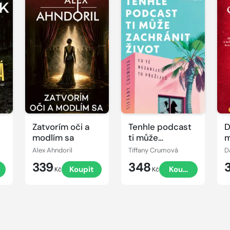
Zatvorím oči a
Tenhle podcast
D
modlím sa
ti může
m
zachránit život
Alex Ahndoril
Tiffany Crumová
D
339
348
Koupit
Koupit
Kč
Kč