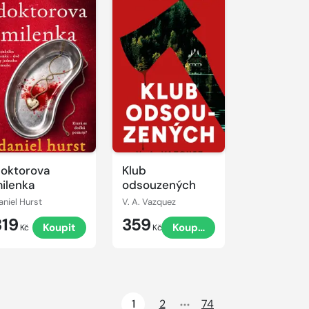
oktorova
Klub
ilenka
odsouzených
aniel Hurst
V. A. Vazquez
319
359
Koupit
Koupit
Kč
Kč
1
2
74