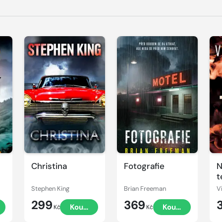
Christina
Fotografie
N
t
Stephen King
Brian Freeman
V
299
369
t
Koupit
Koupit
Kč
Kč