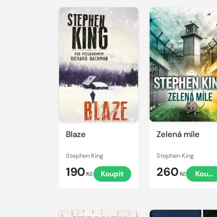
Blaze
Zelená míle
Stephen King
Stephen King
190
260
Koupit
Koupi
Kč
Kč