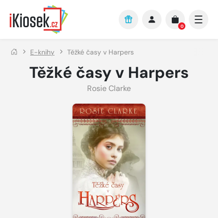
Přejít na hlavní obsah
0
E-knihy
Těžké časy v Harpers
Těžké časy v Harpers
Rosie Clarke