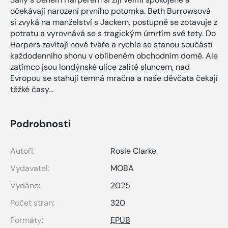
očekávají narození prvního potomka. Beth Burrowsová
si zvyká na manželství s Jackem, postupně se zotavuje z
potratu a vyrovnává se s tragickým úmrtím své tety. Do
Harpers zavítají nové tváře a rychle se stanou součástí
každodenního shonu v oblíbeném obchodním domě. Ale
zatímco jsou londýnské ulice zalité sluncem, nad
Evropou se stahují temná mračna a naše děvčata čekají
těžké časy...
Podrobnosti
Autoři:
Rosie Clarke
Vydavatel:
MOBA
Vydáno:
2025
Počet stran:
320
Formáty:
EPUB