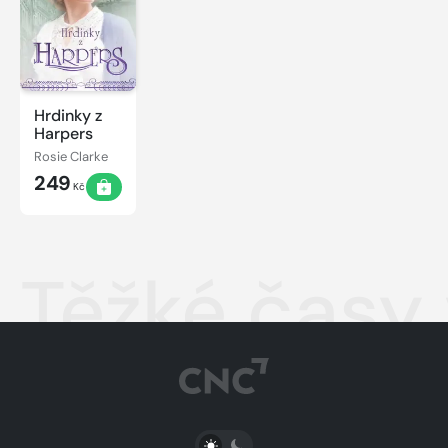
Hrdinky z
Harpers
Rosie Clarke
249
Kč
Těžké časy
PŘEPNOUT SVĚTLÝ/TMAVÝ REŽIM