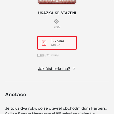
UKÁZKA KE STAŽENÍ
EPUB
E-kniha
249 Kč
EPUB
(320 stran)
Jak číst e-knihu?
Anotace
Je to už dva roky, co se otevřel obchodní dům Harpers.
Sally s Benem Harperem si žijí velmi spokojeně a