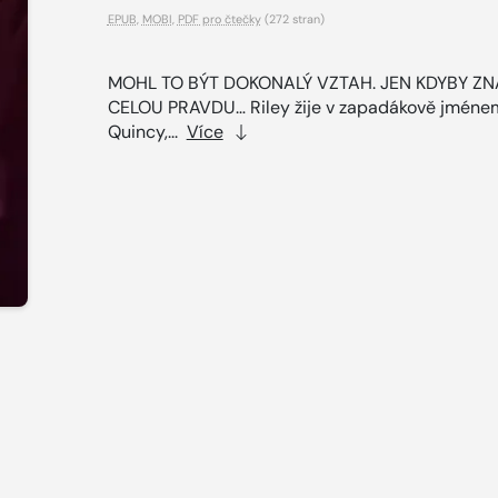
EPUB
,
MOBI
,
PDF pro čtečky
(272 stran)
MOHL TO BÝT DOKONALÝ VZTAH. JEN KDYBY Z
CELOU PRAVDU… Riley žije v zapadákově jméne
Quincy,...
Více