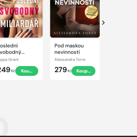
Další
oslední
Pod maskou
Manželstv
vobodný
nevinnosti
jednoho
iliardář
ippa Grant
Alessandra Torre
Ella Maise
249
279
399
Koupit
Koupit
Kč
Kč
Kč
o