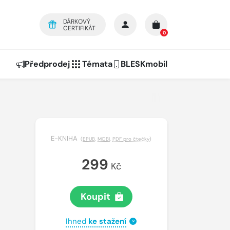
DÁRKOVÝ
CERTIFIKÁT
0
Předprodej
Témata
BLESKmobil
E-KNIHA
(
EPUB
,
MOBI
,
PDF pro čtečky
)
299
Kč
Koupit
Ihned
ke stažení
?