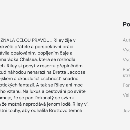
Po
Aut
ZNALA CELOU PRAVDU… Riley žije v
kvělé přátele a perspektivní práci
Vyd
rávila opalováním, popíjením čaje a
kamarádka Chelsea, která se rozhodla
Vy
. Riley si pobyt v resortu přeplněném
Po
okud náhodou nenarazí na Bretta Jacobse
str
jškem a okouzlující osobností snadno
otických fantazií. A tak se Riley ani moc
For
o vztahu. Na luxus a cestování po světě
Vel
omuje, že se pan Dokonalý se svými
a že možná neprodává jenom lodě. Riley ví,
stní touhy, aby odhalila Brettovo temné
Jaz