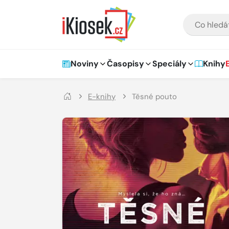
Přejít na hlavní obsah
VYHLEDÁVÁNÍ
Hlavní navigace
Noviny
Časopisy
Speciály
Knihy
E-knihy
Těsné pouto