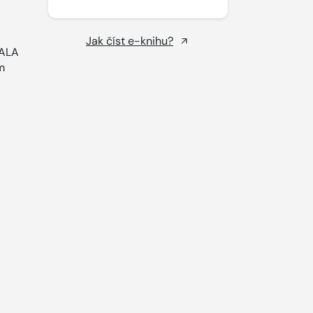
Jak číst e-knihu?
NALA
m