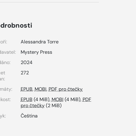
drobnosti
oři:
Alessandra Torre
avatel:
Mystery Press
dáno:
2024
čet
272
an:
máty:
EPUB
,
MOBI
,
PDF pro čtečky
ikost:
EPUB
(4 MiB),
MOBI
(4 MiB),
PDF
pro čtečky
(2 MiB)
yk:
Čeština