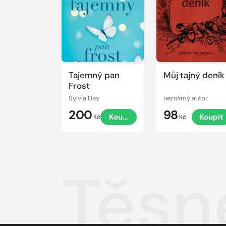
Tajemný pan
Můj tajný deník
Frost
Sylvia Day
neznámý autor
200
98
Koupit
Koupit
Kč
Kč
Těsn