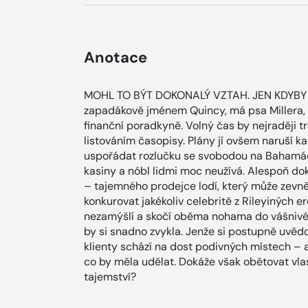
Anotace
MOHL TO BÝT DOKONALÝ VZTAH. JEN KDYBY 
zapadákově jménem Quincy, má psa Millera, s
finanční poradkyně. Volný čas by nejraději t
listováním časopisy. Plány jí ovšem naruší 
uspořádat rozlučku se svobodou na Bahamách
kasiny a nóbl lidmi moc neužívá. Alespoň d
– tajemného prodejce lodí, který může zevně
konkurovat jakékoliv celebritě z Rileyiných er
nezamýšlí a skočí oběma nohama do vášnivéh
by si snadno zvykla. Jenže si postupně uvěd
klienty schází na dost podivných místech – 
co by měla udělat. Dokáže však obětovat vla
tajemství?