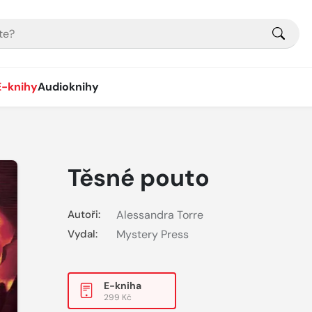
E-knihy
Audioknihy
Těsné pouto
Autoři:
Alessandra Torre
Vydal:
Mystery Press
E-kniha
299 Kč