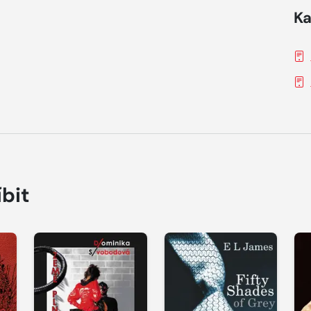
Ka
íbit