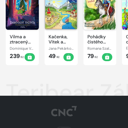
Vilma a
Kačenka,
Pohádky
ztracený
Vítek a
čistého
den
jejich
srdce
Dominique Valente
Jana Pekárková
Romana Szalaiová
E
pohádkové
239
49
79
dobrodružství
Kč
Kč
Kč
Teribear Z