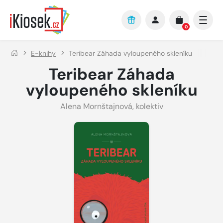
Přejít na hlavní obsah
0
E-knihy
Teribear Záhada vyloupeného skleníku
Teribear Záhada
vyloupeného skleníku
Alena Mornštajnová
,
kolektiv