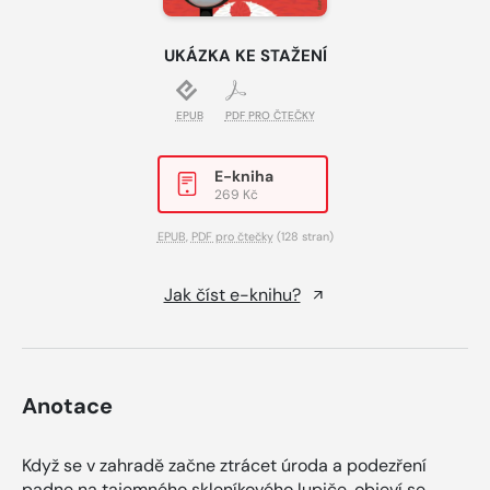
UKÁZKA KE STAŽENÍ
EPUB
PDF PRO ČTEČKY
E-kniha
269 Kč
EPUB
,
PDF pro čtečky
(128 stran)
Jak číst e-knihu?
Anotace
Když se v zahradě začne ztrácet úroda a podezření
padne na tajemného skleníkového lupiče, objeví se