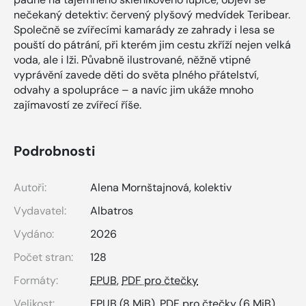
nečekaný detektiv: červený plyšový medvídek Teribear.
Společně se zvířecími kamarády ze zahrady i lesa se
pouští do pátrání, při kterém jim cestu zkříží nejen velká
voda, ale i lži. Půvabně ilustrované, něžně vtipné
vyprávění zavede děti do světa plného přátelství,
odvahy a spolupráce – a navíc jim ukáže mnoho
zajímavostí ze zvířecí říše.
Podrobnosti
Autoři:
Alena Mornštajnová
,
kolektiv
Vydavatel:
Albatros
Vydáno:
2026
Počet stran:
128
Formáty:
EPUB
,
PDF pro čtečky
Velikost:
EPUB
(8 MiB),
PDF pro čtečky
(6 MiB)