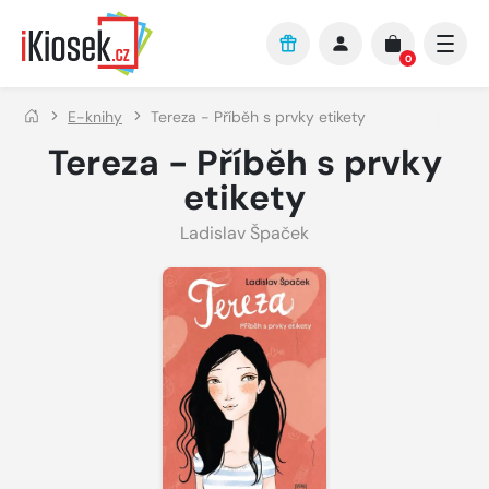
Přejít na hlavní obsah
0
E-knihy
Tereza - Příběh s prvky etikety
Tereza - Příběh s prvky
etikety
Ladislav Špaček