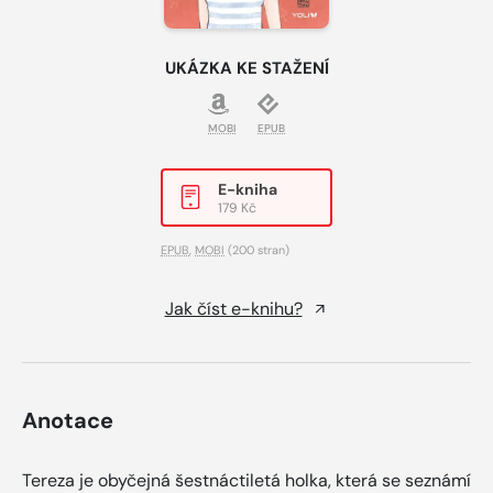
UKÁZKA KE STAŽENÍ
MOBI
EPUB
E-kniha
179 Kč
EPUB
,
MOBI
(200 stran)
Jak číst e-knihu?
Anotace
Tereza je obyčejná šestnáctiletá holka, která se seznámí