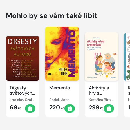
Mohlo by se vám také líbit
Digesty
Memento
Aktivity a
světových
hry s
autorů
vnoučaty
Ladislav Szalai, Romana Szalaiová
Radek John
Kateřina Bírová
k
69
220
299
Kč
Kč
Kč