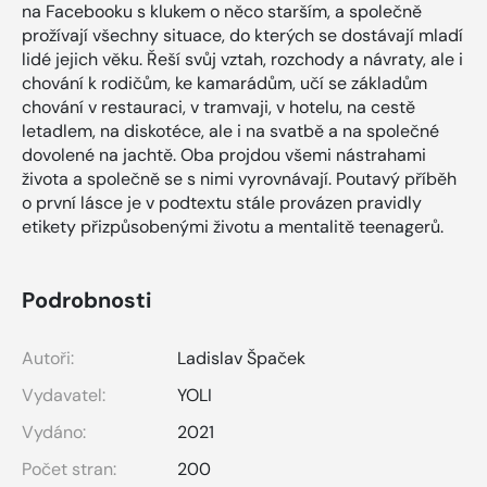
na Facebooku s klukem o něco starším, a společně
prožívají všechny situace, do kterých se dostávají mladí
lidé jejich věku. Řeší svůj vztah, rozchody a návraty, ale i
chování k rodičům, ke kamarádům, učí se základům
chování v restauraci, v tramvaji, v hotelu, na cestě
letadlem, na diskotéce, ale i na svatbě a na společné
dovolené na jachtě. Oba projdou všemi nástrahami
života a společně se s nimi vyrovnávají. Poutavý příběh
o první lásce je v podtextu stále provázen pravidly
etikety přizpůsobenými životu a mentalitě teenagerů.
Podrobnosti
Autoři:
Ladislav Špaček
Vydavatel:
YOLI
Vydáno:
2021
Počet stran:
200