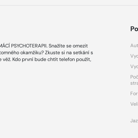
Po
Aut
Í PSYCHOTERAPII. Snažíte se omezit
řítomného okamžiku? Zkuste si na setkání s
Vyd
 věž. Kdo první bude chtít telefon použít,
Vy
Po
str
For
Vel
Jaz