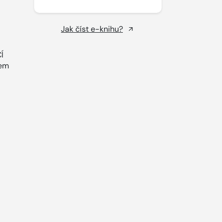
Jak číst e-knihu?
Í
nem