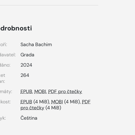
drobnosti
oři:
Sacha Bachim
avatel:
Grada
dáno:
2024
čet
264
an:
máty:
EPUB
,
MOBI
,
PDF pro čtečky
ikost:
EPUB
(4 MiB),
MOBI
(4 MiB),
PDF
pro čtečky
(4 MiB)
yk:
Čeština