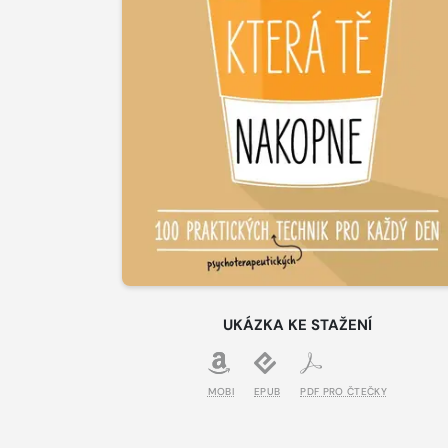
UKÁZKA KE STAŽENÍ
MOBI
EPUB
PDF PRO ČTEČKY