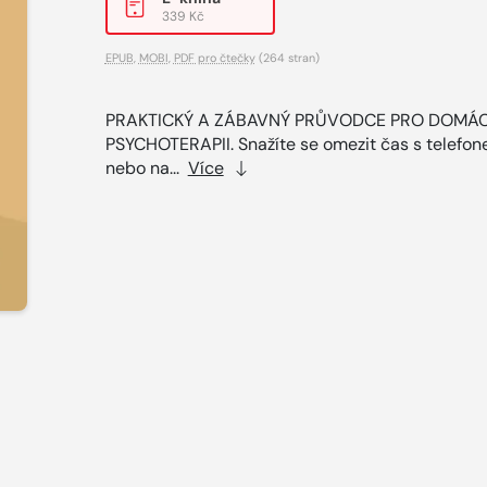
339 Kč
EPUB
,
MOBI
,
PDF pro čtečky
(264 stran)
PRAKTICKÝ A ZÁBAVNÝ PRŮVODCE PRO DOMÁC
PSYCHOTERAPII. Snažíte se omezit čas s telefo
nebo na...
Více