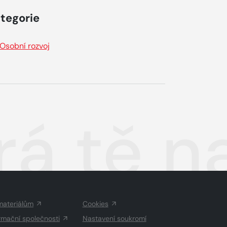
tegorie
Osobní rozvoj
erá tě 
materiálům
Cookies
rmační společnosti
Nastavení soukromí