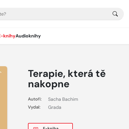
E-knihy
Audioknihy
Terapie, která tě
nakopne
Autoři:
Sacha Bachim
Vydal:
Grada
E-kniha