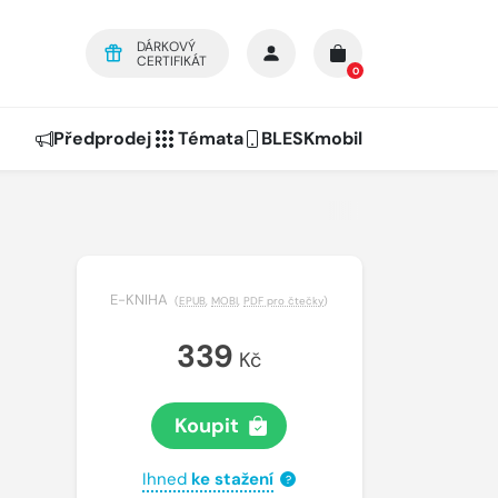
DÁRKOVÝ
CERTIFIKÁT
0
Předprodej
Témata
BLESKmobil
E-KNIHA
(
EPUB
,
MOBI
,
PDF pro čtečky
)
339
Kč
Koupit
Ihned
ke stažení
?