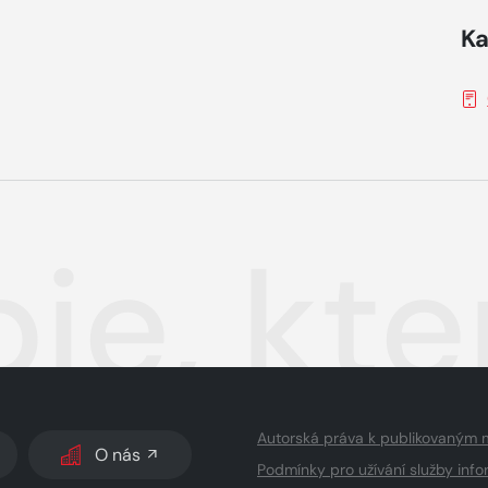
Ka
pie, kt
Autorská práva k publikovaným 
O nás
Podmínky pro užívání služby info