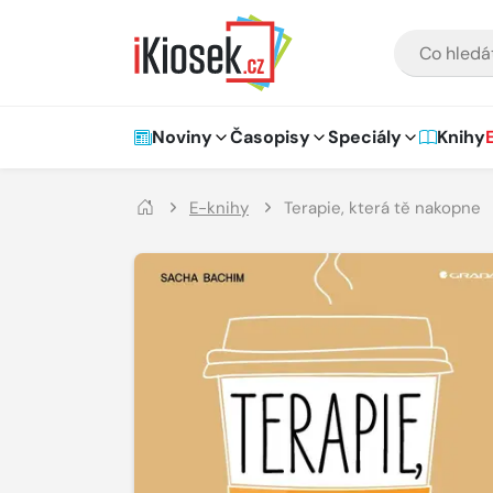
Přejít na hlavní obsah
VYHLEDÁVÁNÍ
Hlavní navigace
Noviny
Časopisy
Speciály
Knihy
E-knihy
Terapie, která tě nakopne