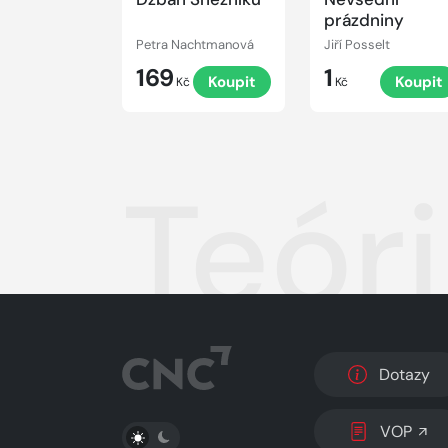
prázdniny
Petra Nachtmanová
Jiří Posselt
169
1
Koupit
Koupit
Kč
Kč
Teóri
Dotazy
PŘEPNOUT SVĚTLÝ/TMAVÝ REŽIM
VOP