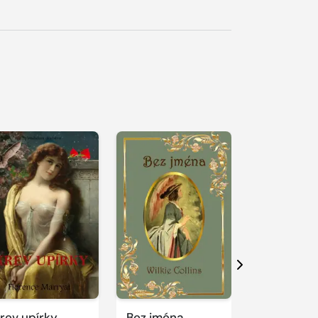
Další
rev upírky
Bez jména
Němá dívk