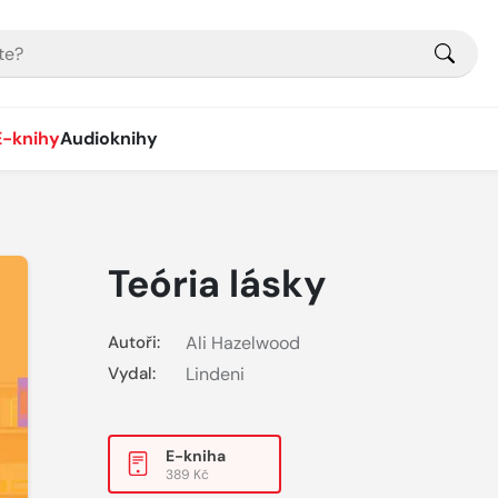
E-knihy
Audioknihy
Teória lásky
Autoři:
Ali Hazelwood
Vydal:
Lindeni
E-kniha
389 Kč