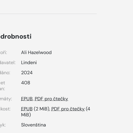
drobnosti
oři:
Ali Hazelwood
avatel:
Lindeni
dáno:
2024
čet
408
an:
máty:
EPUB
,
PDF pro čtečky
ikost:
EPUB
(2 MiB),
PDF pro čtečky
(4
MiB)
yk:
Slovenština