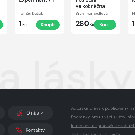
velkokněžna
Tomáš Dušek
Bryn Thurnbullová
F
1
280
Koupit
Koupit
Kč
Kč
a lásky
Autorská práva k publikovaným 
O nás
Podmínky pro užívání služby info
Informace o zpracování osobníc
Kontakty
Jednotná kontaktní místa