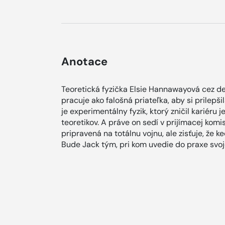
Anotace
Teoretická fyzička Elsie Hannawayová cez 
pracuje ako falošná priateľka, aby si prilepši
je experimentálny fyzik, ktorý zničil kariéru
teoretikov. A práve on sedí v prijímacej komisi
pripravená na totálnu vojnu, ale zisťuje, že k
Bude Jack tým, pri kom uvedie do praxe svoje