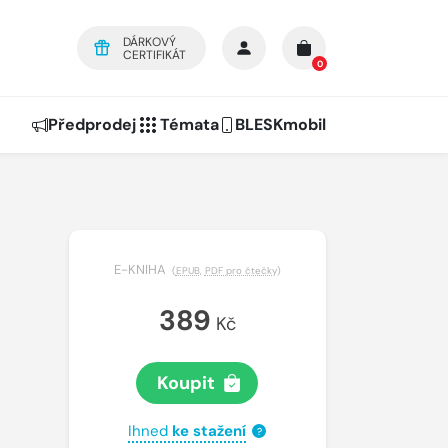
DÁRKOVÝ
CERTIFIKÁT
0
Předprodej
Témata
BLESKmobil
E-KNIHA
(
EPUB
,
PDF pro čtečky
)
389
Kč
Koupit
Ihned
ke stažení
?