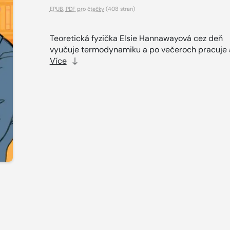
EPUB
,
PDF pro čtečky
(408 stran)
Teoretická fyzička Elsie Hannawayová cez deň
vyučuje termodynamiku a po večeroch pracuje a
Více