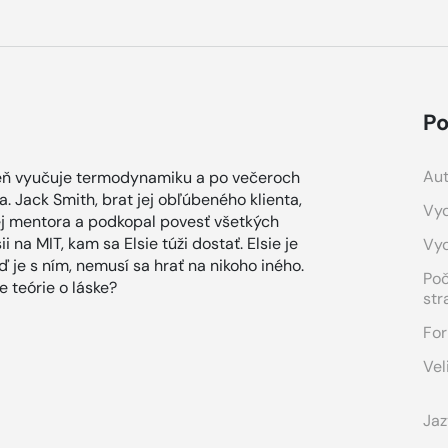
Po
Aut
deň vyučuje termodynamiku a po večeroch
la. Jack Smith, brat jej obľúbeného klienta,
Vyd
 jej mentora a podkopal povesť všetkých
i na MIT, kam sa Elsie túži dostať. Elsie je
Vy
eď je s ním, nemusí sa hrať na nikoho iného.
Po
 teórie o láske?
str
For
Vel
Jaz