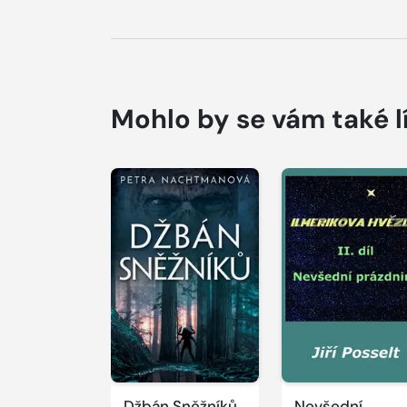
Mohlo by se vám také l
Džbán Sněžníků
Nevšední