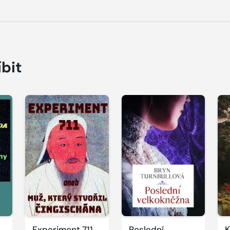
íbit
Experiment 711
Poslední
K