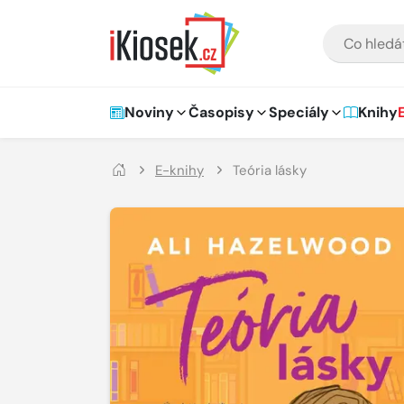
Přejít na hlavní obsah
VYHLEDÁVÁNÍ
Hlavní navigace
Noviny
Časopisy
Speciály
Knihy
E-knihy
Teória lásky