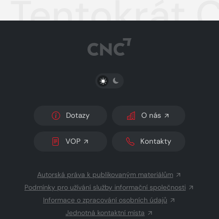
Tentokrát C
PŘEPNOUT SVĚTLÝ/TMAVÝ REŽIM
Dotazy
O nás
VOP
Kontakty
Autorská práva k publikovaným materiálům
Podmínky pro užívání služby informační společnosti
Informace o zpracování osobních údajů
Jednotná kontaktní místa