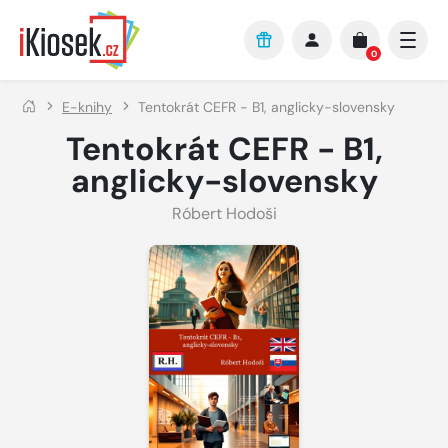
Přejít na hlavní obsah
0
E-knihy
Tentokrát CEFR - B1, anglicky-slovensky
Tentokrát CEFR - B1,
anglicky-slovensky
Róbert Hodoši