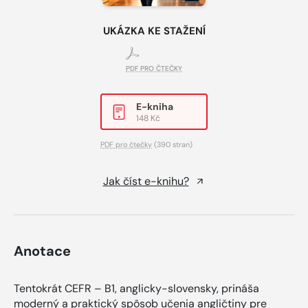
UKÁZKA KE STAŽENÍ
PDF PRO ČTEČKY
E-kniha
148 Kč
PDF pro čtečky
(390 stran)
Jak číst e-knihu?
Anotace
Tentokrát CEFR – B1, anglicky-slovensky, prináša
moderný a praktický spôsob učenia angličtiny pre