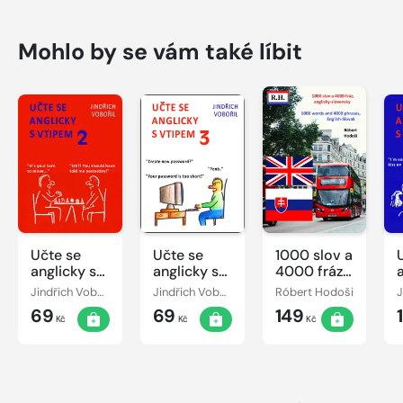
Mohlo by se vám také líbit
Učte se
Učte se
1000 slov a
anglicky s
anglicky s
4000 fráz,
vtipem 2
vtipem 3
anglicky-
Jindřich Vobořil
Jindřich Vobořil
Róbert Hodoši
slovensky
69
69
149
Kč
Kč
Kč