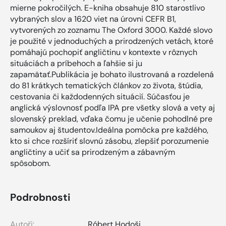
mierne pokročilých. E-kniha obsahuje 810 starostlivo
vybraných slov a 1620 viet na úrovni CEFR B1,
vytvorených zo zoznamu The Oxford 3000. Každé slovo
je použité v jednoduchých a prirodzených vetách, ktoré
pomáhajú pochopiť angličtinu v kontexte v rôznych
situáciách a príbehoch a ľahšie si ju
zapamätať.Publikácia je bohato ilustrovaná a rozdelená
do 81 krátkych tematických článkov zo života, štúdia,
cestovania či každodenných situácií. Súčasťou je
anglická výslovnosť podľa IPA pre všetky slová a vety aj
slovenský preklad, vďaka čomu je učenie pohodlné pre
samoukov aj študentov.Ideálna pomôcka pre každého,
kto si chce rozšíriť slovnú zásobu, zlepšiť porozumenie
angličtiny a učiť sa prirodzeným a zábavným
spôsobom.
Podrobnosti
Autoři:
Róbert Hodoši