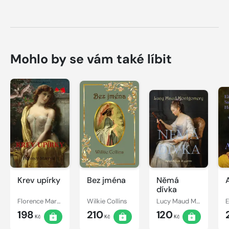
Mohlo by se vám také líbit
Krev upírky
Bez jména
Němá
dívka
Florence Marryat
Wilkie Collins
Lucy Maud Montgomery
198
210
120
Kč
Kč
Kč