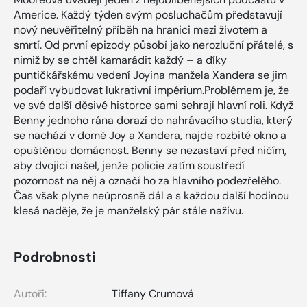
Americe. Každý týden svým posluchačům představují
nový neuvěřitelný příběh na hranici mezi životem a
smrtí. Od první epizody působí jako nerozluční přátelé, s
nimiž by se chtěl kamarádit každý – a díky
puntičkářskému vedení Joyina manžela Xandera se jim
podaří vybudovat lukrativní impérium.Problémem je, že
ve své další děsivé historce sami sehrají hlavní roli. Když
Benny jednoho rána dorazí do nahrávacího studia, který
se nachází v domě Joy a Xandera, najde rozbité okno a
opuštěnou domácnost. Benny se nezastaví před ničím,
aby dvojici našel, jenže policie zatím soustředí
pozornost na něj a označí ho za hlavního podezřelého.
Čas však plyne neúprosně dál a s každou další hodinou
klesá naděje, že je manželský pár stále naživu.
Podrobnosti
Autoři:
Tiffany Crumová