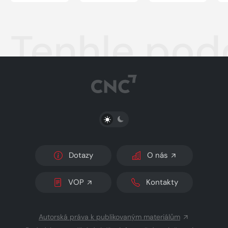
Tenhle podc
PŘEPNOUT SVĚTLÝ/TMAVÝ REŽIM
Dotazy
O nás
VOP
Kontakty
Autorská práva k publikovaným materiálům