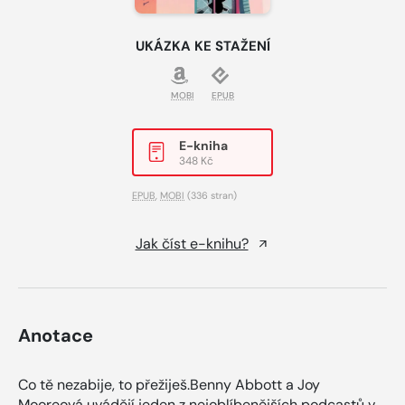
UKÁZKA KE STAŽENÍ
MOBI
EPUB
E-kniha
348 Kč
EPUB
,
MOBI
(336 stran)
Jak číst e-knihu?
Anotace
Co tě nezabije, to přežiješ.Benny Abbott a Joy
Mooreová uvádějí jeden z nejoblíbenějších podcastů v