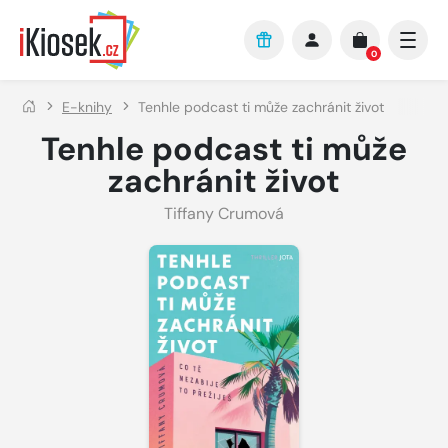
Přejít na hlavní obsah
0
E-knihy
Tenhle podcast ti může zachránit život
Tenhle podcast ti může
zachránit život
Tiffany Crumová