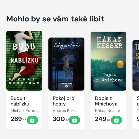
Mohlo by se vám také líbit
Budu ti
Pokoj pro
Dopis z
nablízku
hosty
Mnichova
Michael Robotham
Andrea Bartz
Hakan Nesser
269
300
249
Kč
Kč
Kč