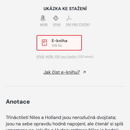
UKÁZKA KE STAŽENÍ
MOBI
EPUB
PDF PRO ČTEČKY
E-kniha
319 Kč
EPUB
,
MOBI
,
PDF pro čtečky
(320 stran)
Jak číst e-knihu?
Anotace
Třináctiletí Niles a Holland jsou nerozlučná dvojčata;
jsou na sebe opravdu hodně napojení, ale čtenář si spíš