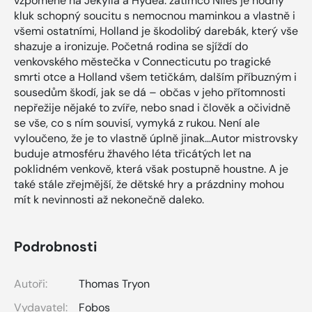
vzpomene na Jekylla a Hydea: zatímco Niles je hodný
kluk schopný soucitu s nemocnou maminkou a vlastně i
všemi ostatními, Holland je škodolibý darebák, který vše
shazuje a ironizuje. Početná rodina se sjíždí do
venkovského městečka v Connecticutu po tragické
smrti otce a Holland všem tetičkám, dalším příbuzným i
sousedům škodí, jak se dá – občas v jeho přítomnosti
nepřežije nějaké to zvíře, nebo snad i člověk a očividně
se vše, co s ním souvisí, vymyká z rukou. Není ale
vyloučeno, že je to vlastně úplně jinak…Autor mistrovsky
buduje atmosféru žhavého léta třicátých let na
poklidném venkově, která však postupně houstne. A je
také stále zřejmější, že dětské hry a prázdniny mohou
mít k nevinnosti až nekonečně daleko.
Podrobnosti
Autoři:
Thomas Tryon
Vydavatel:
Fobos