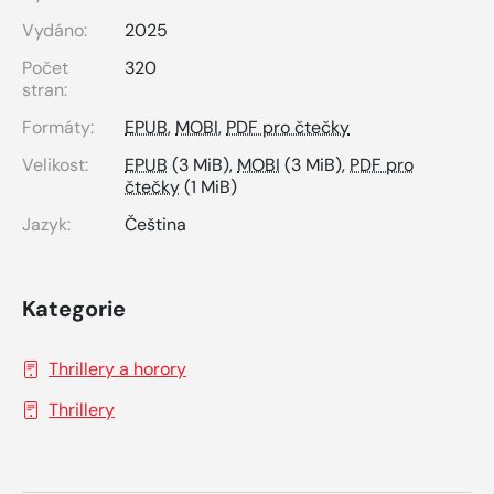
Vydáno:
2025
Počet
320
stran:
Formáty:
EPUB
,
MOBI
,
PDF pro čtečky
Velikost:
EPUB
(3 MiB),
MOBI
(3 MiB),
PDF pro
čtečky
(1 MiB)
Jazyk:
Čeština
Kategorie
Thrillery a horory
Thrillery