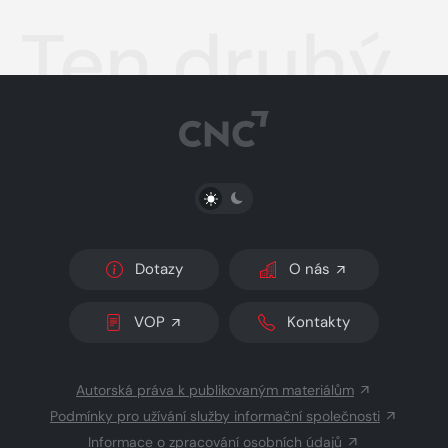
Ten druhý
PŘEPNOUT SVĚTLÝ/TMAVÝ REŽIM
Dotazy
O nás
VOP
Kontakty
Autorská práva k publikovaným materiálům
Podmínky pro užívání služby informační společnosti
Informace o zpracování osobních údajů