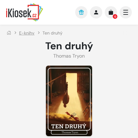
Přejít na hlavní obsah
0
E-knihy
Ten druhý
Ten druhý
Thomas Tryon