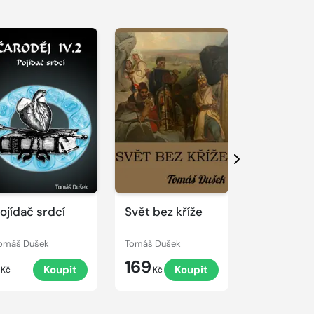
Další
ojídač srdcí
Svět bez kříže
Cesta boh
omáš Dušek
Tomáš Dušek
Henry Kuttner
169
198
Koupit
Koupit
K
Kč
Kč
Kč