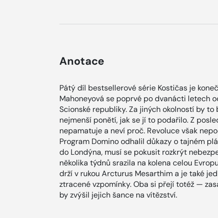
Anotace
Pátý díl bestsellerové série Kostičas je kon
Mahoneyová se poprvé po dvanácti letech o
Scionské republiky. Za jiných okolností by to
nejmenší ponětí, jak se jí to podařilo. Z posl
nepamatuje a neví proč. Revoluce však nepoč
Program Domino odhalil důkazy o tajném plá
do Londýna, musí se pokusit rozkrýt nebezp
několika týdnů srazila na kolena celou Evropu.
drží v rukou Arcturus Mesarthim a je také j
ztracené vzpomínky. Oba si přejí totéž — zas
by zvýšil jejich šance na vítězství.