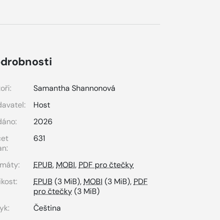
drobnosti
oři:
Samantha Shannonová
avatel:
Host
dáno:
2026
čet
631
an:
máty:
EPUB
,
MOBI
,
PDF pro čtečky
ikost:
EPUB
(3 MiB),
MOBI
(3 MiB),
PDF
pro čtečky
(3 MiB)
yk:
Čeština