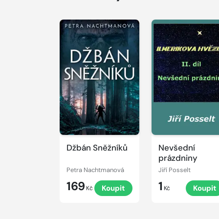
Džbán Sněžníků
Nevšední
prázdniny
Petra Nachtmanová
Jiří Posselt
169
1
Koupit
Koupit
Kč
Kč