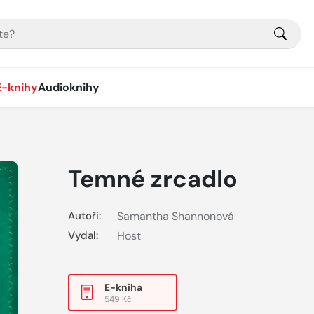
E-knihy
Audioknihy
Temné zrcadlo
Autoři:
Samantha Shannonová
Vydal:
Host
E-kniha
549 Kč