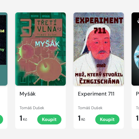
Myšák
Experiment 711
P
Tomáš Dušek
Tomáš Dušek
T
1
1
1
Koupit
Koupit
Kč
Kč