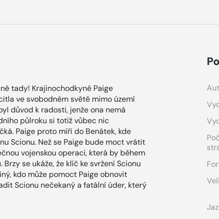
Po
Aut
ečně tady! Krajinochodkyně Paige
citla ve svobodném světě mimo území
Vyd
 byl důvod k radosti, jenže ona nemá
edního půlroku si totiž vůbec nic
Vy
ká. Paige proto míří do Benátek, kde
Po
nu Scionu. Než se Paige bude moct vrátit
str
ečnou vojenskou operaci, která by během
 Brzy se ukáže, že klíč ke svržení Scionu
For
ediný, kdo může pomoct Paige obnovit
Vel
adit Scionu nečekaný a fatální úder, který
Jaz