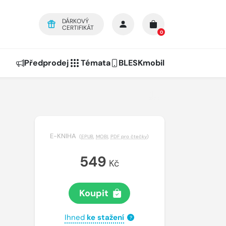
DÁRKOVÝ
CERTIFIKÁT
0
Předprodej
Témata
BLESKmobil
E-KNIHA
(
EPUB
,
MOBI
,
PDF pro čtečky
)
549
Kč
Koupit
Ihned
ke stažení
?