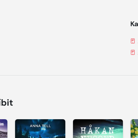
Ka
íbit