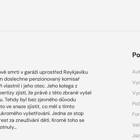
Po
Aut
vě smrti v garáži uprostřed Reykjavíku
 tom doslechne penzionovaný komisař
Vyd
vlastnil i jeho otec. Jeho kolega z
ertizy zjistí, že právě z této zbraně vyšel
Vy
du. Tehdy byl bez zjevného důvodu
Poč
 ve snaze zjistit, co měl s tímto
oukromého vyšetřování. Jedna ze stop
For
trest za zneužívání dětí. Kromě toho se
Vel
otnuly…
Jaz