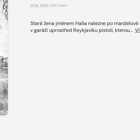
EPUB
,
MOBI
(288 stran)
Stará žena jménem Halla nalezne po manželově 
v garáži uprostřed Reykjavíku pistoli, kterou...
V