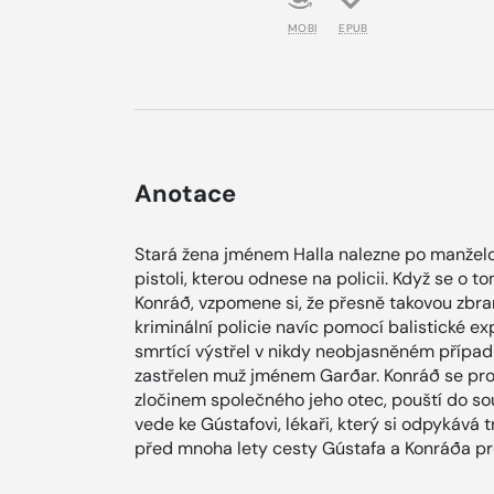
MOBI
EPUB
Anotace
Stará žena jménem Halla nalezne po manželo
pistoli, kterou odnese na policii. Když se o
Konráð, vzpomene si, že přesně takovou zbraň 
kriminální policie navíc pomocí balistické exp
smrtící výstřel v nikdy neobjasněném přípa
zastřelen muž jménem Garðar. Konráð se proto
zločinem společného jeho otec, pouští do s
vede ke Gústafovi, lékaři, který si odpykává 
před mnoha lety cesty Gústafa a Konráða pr