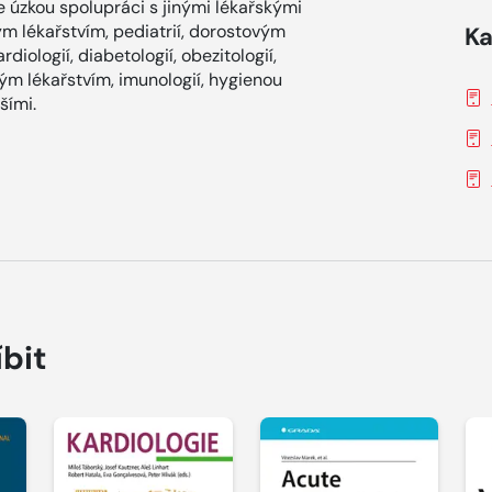
 úzkou spolupráci s jinými lékařskými
ým lékařstvím, pediatrií, dorostovým
Ka
ardiologií, diabetologií, obezitologií,
ým lékařstvím, imunologií, hygienou
šími.
íbit