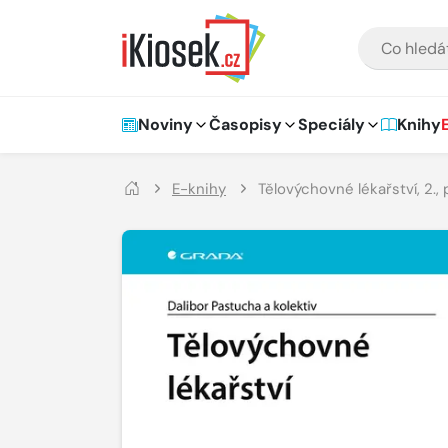
Přejít na hlavní obsah
VYHLEDÁVÁNÍ
Hlavní navigace
Noviny
Časopisy
Speciály
Knihy
E-knihy
Tělovýchovné lékařství, 2.