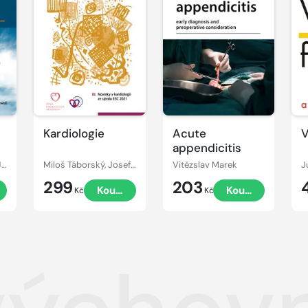
Kardiologie
Acute
V
appendicitis
Christian Wittekind, James D. Brierley, Mary K. Gospodarowicz
Miloš Táborský, Josef Kautzner, Aleš Linhart
Vitězslav Marek
J
299
203
Koupit
Koupit
Kč
Kč