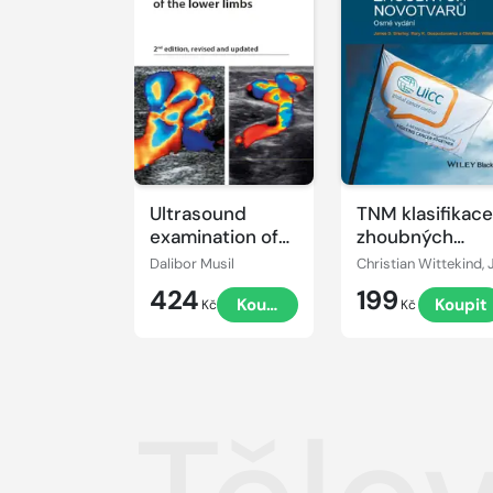
Ultrasound
TNM klasifikace
examination of
zhoubných
the lower limbs
novotvarů
Dalibor Musil
424
199
Koupit
Koupit
Kč
Kč