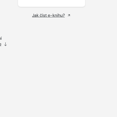
Jak číst e-knihu?
í
e