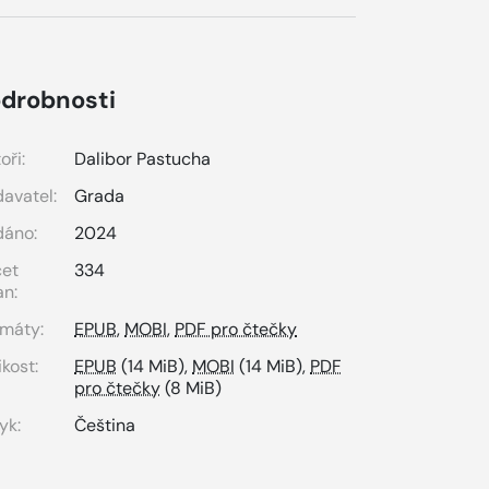
drobnosti
oři:
Dalibor Pastucha
avatel:
Grada
dáno:
2024
čet
334
an:
máty:
EPUB
,
MOBI
,
PDF pro čtečky
ikost:
EPUB
(14 MiB),
MOBI
(14 MiB),
PDF
pro čtečky
(8 MiB)
yk:
Čeština