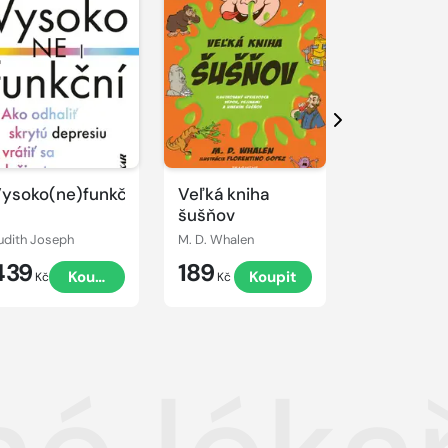
Další
ysoko(ne)funkční
Veľká kniha
Ošetřovat
šušňov
postupy p
zdravotni
udith Joseph
M. D. Whalen
záchranáře
439
189
424
Koupit
Koupit
2., přepr
Kč
Kč
Kč
vydání