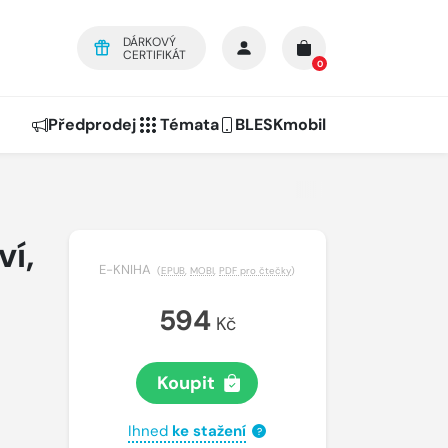
DÁRKOVÝ
CERTIFIKÁT
0
Předprodej
Témata
BLESKmobil
ví,
E-KNIHA
(
EPUB
,
MOBI
,
PDF pro čtečky
)
594
Kč
Koupit
Ihned
ke stažení
?