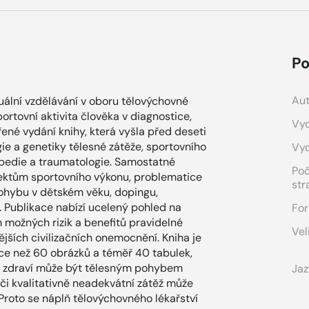
Po
Aut
uální vzdělávání v oboru tělovýchovné
sportovní aktivita člověka v diagnostice,
Vyd
řené vydání knihy, která vyšla před deseti
logie a genetiky tělesné zátěže, sportovního
Vy
topedie a traumatologie. Samostatné
Po
ektům sportovního výkonu, problematice
str
pohybu v dětském věku, dopingu,
. Publikace nabízí ucelený pohled na
For
 možných rizik a benefitů pravidelné
Vel
jších civilizačních onemocnění. Kniha je
e než 60 obrázků a téměř 40 tabulek,
ké zdraví může být tělesným pohybem
Jaz
 či kvalitativně neadekvátní zátěž může
 Proto se náplň tělovýchovného lékařství