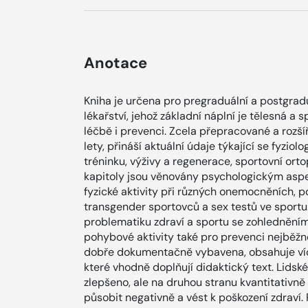
Anotace
Kniha je určena pro pregraduální a postgrad
lékařství, jehož základní náplní je tělesná a 
léčbě i prevenci. Zcela přepracované a rozší
lety, přináší aktuální údaje týkající se fyzio
tréninku, výživy a regenerace, sportovní or
kapitoly jsou věnovány psychologickým asp
fyzické aktivity při různých onemocněních, 
transgender sportovců a sex testů ve sportu
problematiku zdraví a sportu se zohledněním
pohybové aktivity také pro prevenci nejběžně
dobře dokumentačně vybavena, obsahuje víc
které vhodně doplňují didaktický text. Lids
zlepšeno, ale na druhou stranu kvantitativně
působit negativně a vést k poškození zdraví.