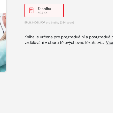
E-kniha
594 Kč
EPUB
,
MOBI
,
PDF pro čtečky
(334 stran)
Kniha je určena pro pregraduální a postgraduáln
vzdělávání v oboru tělovýchovné lékařství,...
Víc