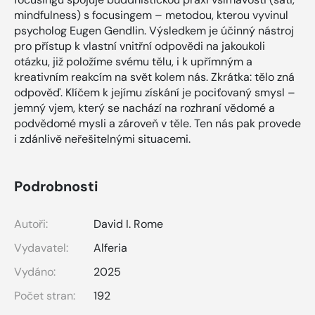
mindfulness) s focusingem – metodou, kterou vyvinul
psycholog Eugen Gendlin. Výsled­kem je účinný nástroj
pro přístup k vlastní vnitřní odpovědi na jakoukoli
otázku, již položíme svému tělu, i k upřímným a
kreativním reakcím na svět kolem nás. Zkrátka: tělo zná
odpověď. Klíčem k jejímu získání je pociťovaný smysl –
jemný vjem, který se nachází na rozhraní vědomé a
podvědomé mys­li a zároveň v těle. Ten nás pak provede
i zdánlivě neřešitelnými situacemi.
Podrobnosti
Autoři:
David I. Rome
Vydavatel:
Alferia
Vydáno:
2025
Počet stran:
192