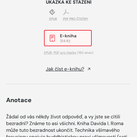
UKÁZKA KE STAŽENÍ
EPUB
PDF PRO ČTEČKY
E-kniha
314 Kč
EPUB
,
PDF pro čtečky
(192 stran)
Jak číst e-knihu?
Anotace
Žádal od vás někdy život odpověď, a vy jste se cítili
bezradní? Známe to asi všichni. Kniha Davida I. Roma
může tuto bezradnost ukončit. Technika vší­mavého
focusingu spojuje buddhistickou praxi všímavosti (sati,