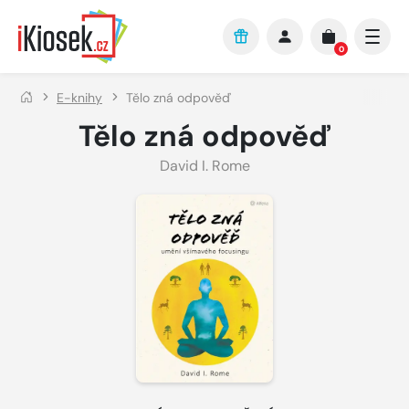
Přejít na hlavní obsah
0
E-knihy
Tělo zná odpověď
Tělo zná odpověď
David I. Rome