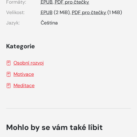
Formáty:
EPUB
,
PDF pro čtečky
Velikost:
EPUB
(2 MiB),
PDF pro čtečky
(1 MiB)
Jazyk:
Čeština
Kategorie
Osobní rozvoj
Motivace
Meditace
Mohlo by se vám také líbit