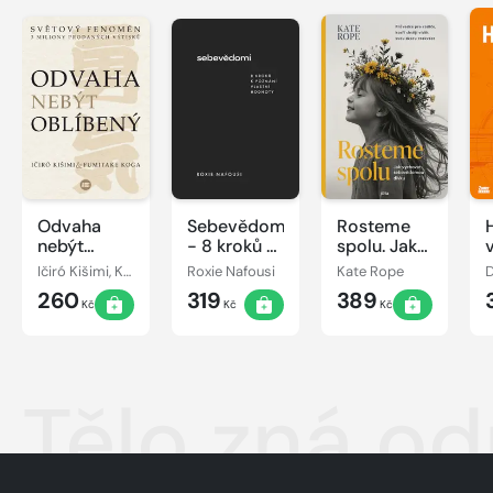
Odvaha
Sebevědomí
Rosteme
nebýt
- 8 kroků k
spolu. Jak
oblíbený
poznání
vychovat
Ičiró Kišimi, Koga Fumitake
Roxie Nafousi
Kate Rope
vlastní
sebevědomou
260
319
389
hodnoty
dívku
Kč
Kč
Kč
Tělo zná o