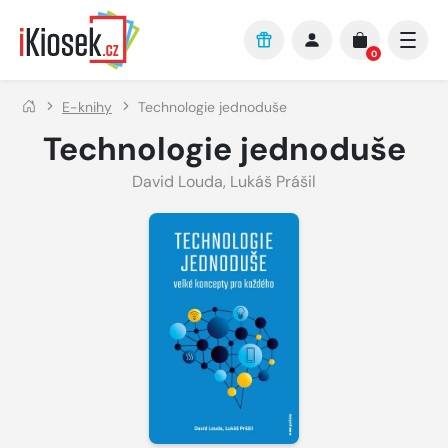
Přejít na hlavní obsah
0
E-knihy
Technologie jednoduše
Technologie jednoduše
David Louda
,
Lukáš Prášil