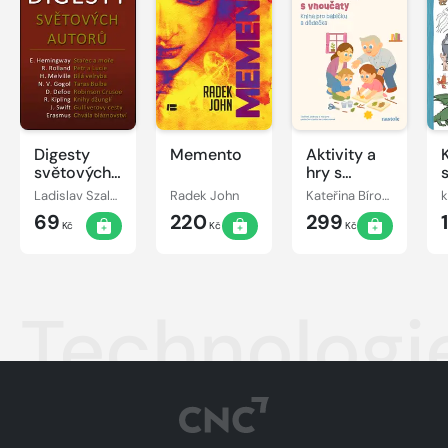
Digesty
Memento
Aktivity a
světových
hry s
autorů
vnoučaty
Ladislav Szalai, Romana Szalaiová
Radek John
Kateřina Bírová
k
69
220
299
Kč
Kč
Kč
Technologi