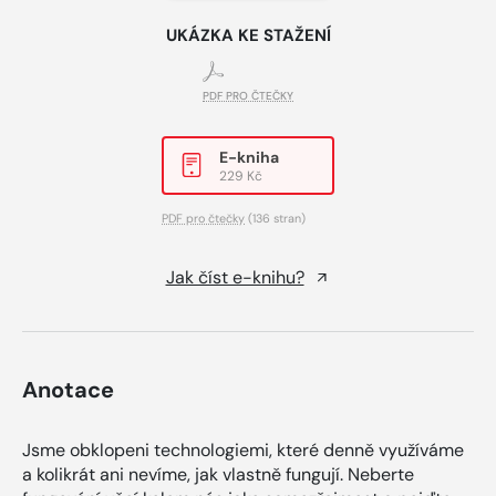
UKÁZKA KE STAŽENÍ
PDF PRO ČTEČKY
E-kniha
229 Kč
PDF pro čtečky
(136 stran)
Jak číst e-knihu?
Anotace
Jsme obklopeni technologiemi, které denně využíváme
a kolikrát ani nevíme, jak vlastně fungují. Neberte