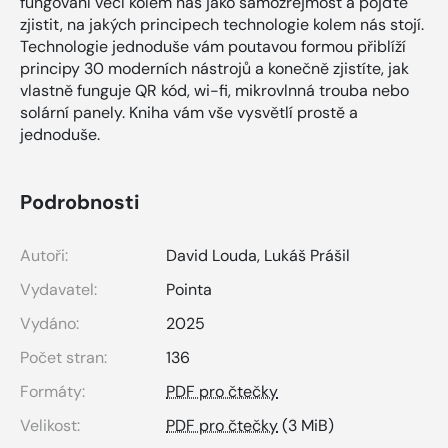
fungování věcí kolem nás jako samozřejmost a pojďte
zjistit, na jakých principech technologie kolem nás stojí.
Technologie jednoduše vám poutavou formou přiblíží
principy 30 moderních nástrojů a konečně zjistíte, jak
vlastně funguje QR kód, wi-fi, mikrovlnná trouba nebo
solární panely. Kniha vám vše vysvětlí prostě a
jednoduše.
Podrobnosti
Autoři:
David Louda
,
Lukáš Prášil
Vydavatel:
Pointa
Vydáno:
2025
Počet stran:
136
Formáty:
PDF pro čtečky
Velikost:
PDF pro čtečky
(3 MiB)