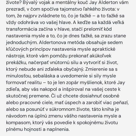
živote? Bývalý vojak a mentálny kouč Jay Alderton vám
prezradí, v čom spočíva tajomstvo ľahkého života: v
tom, že najprv zvládnete to, čo je ťažké – a to ťažké sa
vždy odohráva vo vašej hlave. A keďže sa každá veľká
transformácia začína v hlave, stačí prelomiť kód
nastavenia mysle a to, čo je dnes ťažké, sa zrazu stane
jednoduchým. Aldertonova metóda obsahuje sedem
kľúčových princípov nastavenia mysle apraktické
nástroje, ktoré vám pomôžu prekonať akúkoľvek
prekážku, načerpať vnútornú silu a vytvoriť si život,
ktorý nebude ani zďaleka obyčajný. Zmierenie sa s
minulosťou, sebaláska a uvedomenie si sily mysle
formovať realitu – to je len zopár myšlienok, ktoré Jay
zdieľa, aby vás nakopol a inšpiroval na vašej ceste k
skutočnej premene. Či už chcete dosiahnuť osobné
alebo pracovné ciele, mať úspech a zarobiť viac peňazí,
alebo sa posunúť v súkromnom živote, táto kniha je
návodom na úplnú zmenu vášho nastavenia mysle a
kompasom, ktorý vás povedie k spokojnému životu
plnému hojnosti a naplnenia.