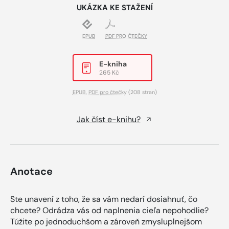
UKÁZKA KE STAŽENÍ
EPUB
PDF PRO ČTEČKY
E-kniha
265 Kč
EPUB
,
PDF pro čtečky
(208 stran)
Jak číst e-knihu?
Anotace
Ste unavení z toho, že sa vám nedarí dosiahnuť, čo
chcete? Odrádza vás od naplnenia cieľa nepohodlie?
Túžite po jednoduchšom a zároveň zmysluplnejšom