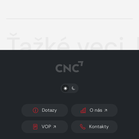
Ťažké veci, 
PŘEPNOUT SVĚTLÝ/TMAVÝ REŽIM
Dotazy
O nás
VOP
Kontakty