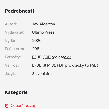
Podrobnosti
Autoři:
Jay Alderton
Vydavatel:
Ultimo Press
Vydáno:
2026
Počet stran:
208
Formáty:
EPUB
,
PDF pro čtečky
Velikost:
EPUB
(8 MiB),
PDF pro čtečky
(5 MiB)
Jazyk:
Slovenština
Kategorie
Osobní rozvoj