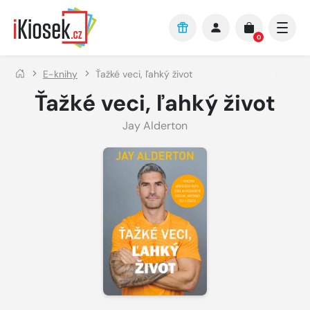
Přejít na hlavní obsah
0
E-knihy
Ťažké veci, ľahký život
Ťažké veci, ľahký život
Jay Alderton