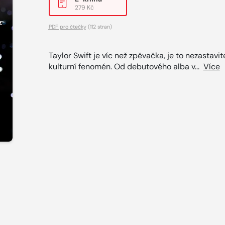
279 Kč
PDF pro čtečky
(112 stran)
Taylor Swift je víc než zpěvačka, je to nezastavit
kulturní fenomén. Od debutového alba v...
Více