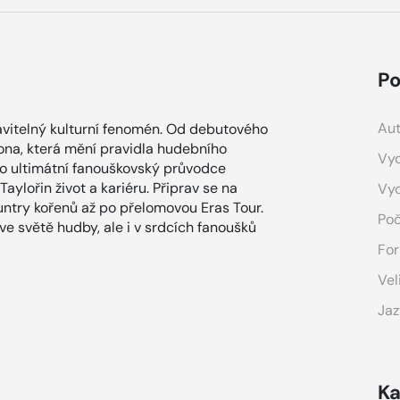
Po
Aut
stavitelný kulturní fenomén. Od debutového
kona, která mění pravidla hudebního
Vyd
o ultimátní fanouškovský průvodce
lořin život a kariéru. Připrav se na
Vy
untry kořenů až po přelomovou Eras Tour.
Poč
e světě hudby, ale i v srdcích fanoušků
For
Vel
Jaz
Ka