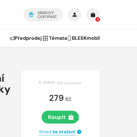
DÁRKOVÝ
CERTIFIKÁT
0
Předprodej
Témata
BLESKmobil
í
E-KNIHA
(
PDF pro čtečky
)
ky
279
Kč
Koupit
Ihned
ke stažení
?