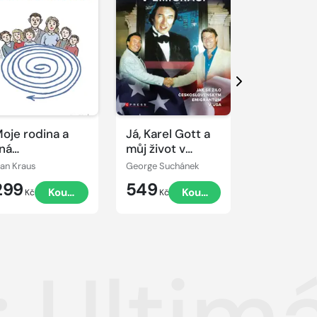
Další
oje rodina a
Já, Karel Gott a
Jelen: Pří
iná
můj život v
písní
edorozumění
emigraci
van Kraus
George Suchánek
Jindra Polák
299
549
299
Koupit
Koupit
Kč
Kč
Kč
t: Ulti