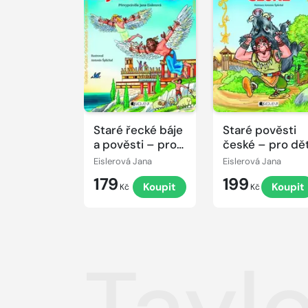
Staré řecké báje
Staré pověsti
a pověsti – pro
české – pro dět
děti
Eislerová Jana
Eislerová Jana
179
199
Koupit
Koupit
Kč
Kč
Tayl