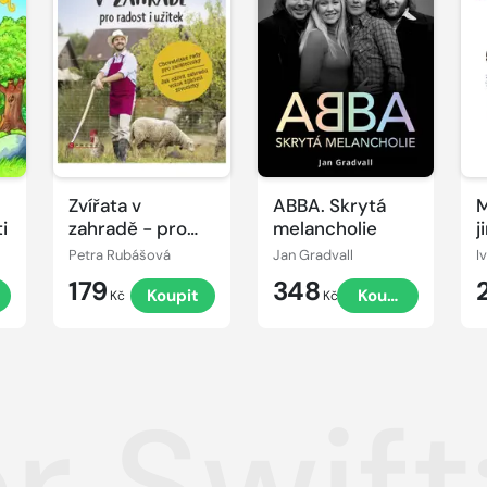
Zvířata v
ABBA. Skrytá
M
i
zahradě - pro
melancholie
j
radost i užitek
n
Petra Rubášová
Jan Gradvall
I
179
348
Koupit
Koupit
Kč
Kč
or Swif