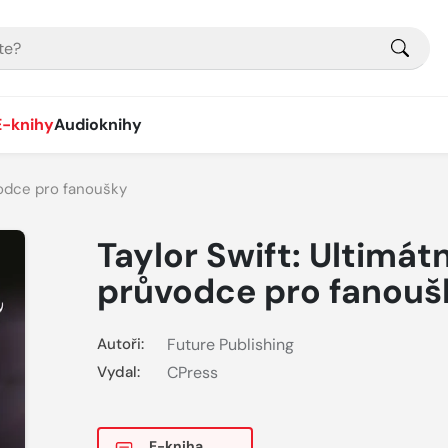
E-knihy
Audioknihy
ůvodce pro fanoušky
Taylor Swift: Ultimátn
průvodce pro fanouš
Autoři:
Future Publishing
Vydal:
CPress
E-kniha