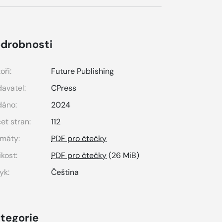
drobnosti
oři:
Future Publishing
avatel:
CPress
dáno:
2024
et stran:
112
máty:
PDF pro čtečky
ikost:
PDF pro čtečky
(26 MiB)
yk:
Čeština
tegorie