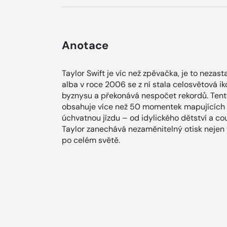
Anotace
Taylor Swift je víc než zpěvačka, je to neza
alba v roce 2006 se z ní stala celosvětová i
byznysu a překonává nespočet rekordů. Tent
obsahuje více než 50 momentek mapujících Tay
úchvatnou jízdu – od idylického dětství a co
Taylor zanechává nezaměnitelný otisk nejen v
po celém světě.