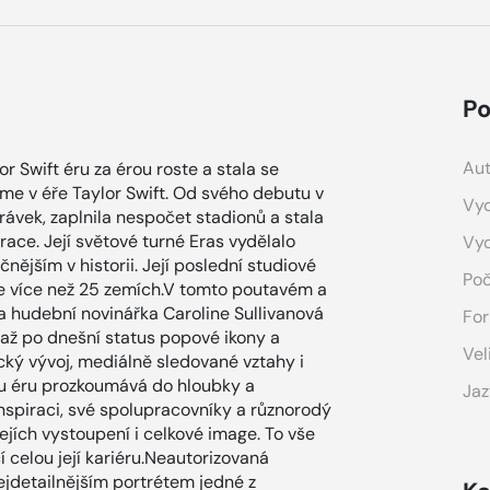
Po
Aut
r Swift éru za érou roste a stala se
ijeme v éře Taylor Swift. Od svého debutu v
Vyd
ávek, zaplnila nespočet stadionů a stala
race. Její světové turné Eras vydělalo
Vy
čnějším v historii. Její poslední studiové
Poč
ve více než 25 zemích.V tomto poutavém a
 hudební novinářka Caroline Sullivanová
For
až po dnešní status popové ikony a
Vel
cký vývoj, mediálně sledované vztahy i
inu éru prozkoumává do hloubky a
Jaz
spiraci, své spolupracovníky a různorodý
jejích vystoupení i celkové image. To vše
í celou její kariéru.Neautorizovaná
nejdetailnějším portrétem jedné z