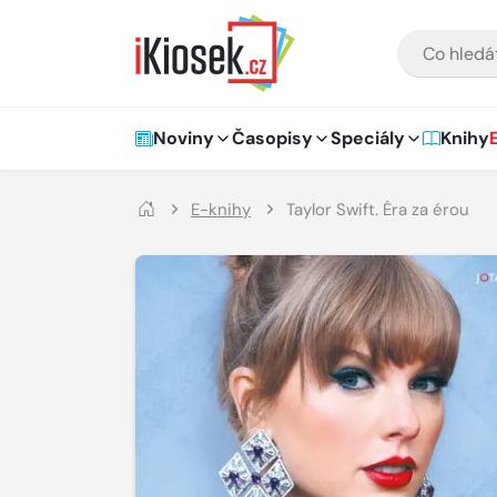
Přejít na hlavní obsah
VYHLEDÁVÁNÍ
Hlavní navigace
Noviny
Časopisy
Speciály
Knihy
E-knihy
Taylor Swift. Éra za érou