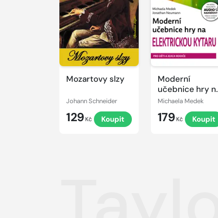
Mozartovy slzy
Moderní
učebnice hry n
elektrickou
Johann Schneider
Michaela Medek
kytaru
129
179
Koupit
Koupit
Kč
Kč
Taylo