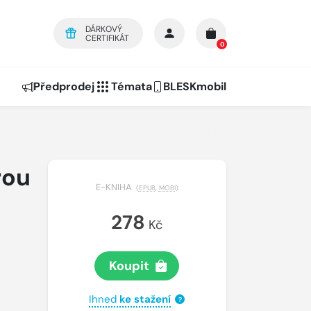
DÁRKOVÝ
CERTIFIKÁT
0
Předprodej
Témata
BLESKmobil
rou
E-KNIHA
(
EPUB
,
MOBI
)
278
Kč
Koupit
Ihned
ke stažení
?