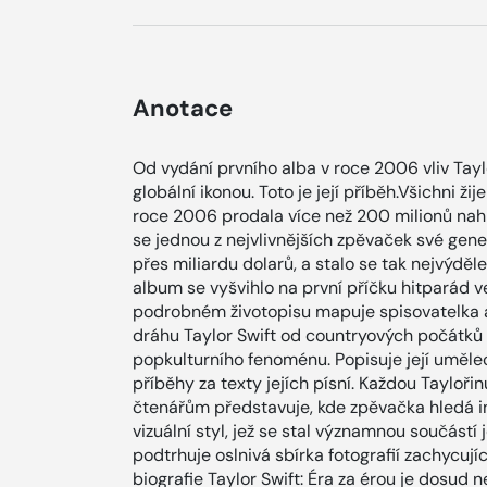
Anotace
Od vydání prvního alba v roce 2006 vliv Taylo
globální ikonou. Toto je její příběh.Všichni ž
roce 2006 prodala více než 200 milionů nahr
se jednou z nejvlivnějších zpěvaček své gene
přes miliardu dolarů, a stalo se tak nejvýděle
album se vyšvihlo na první příčku hitparád 
podrobném životopisu mapuje spisovatelka a
dráhu Taylor Swift od countryových počátků 
popkulturního fenoménu. Popisuje její uměle
příběhy za texty jejích písní. Každou Tayloř
čtenářům představuje, kde zpěvačka hledá in
vizuální styl, jež se stal významnou součástí 
podtrhuje oslnivá sbírka fotografií zachycujíc
biografie Taylor Swift: Éra za érou je dosud 