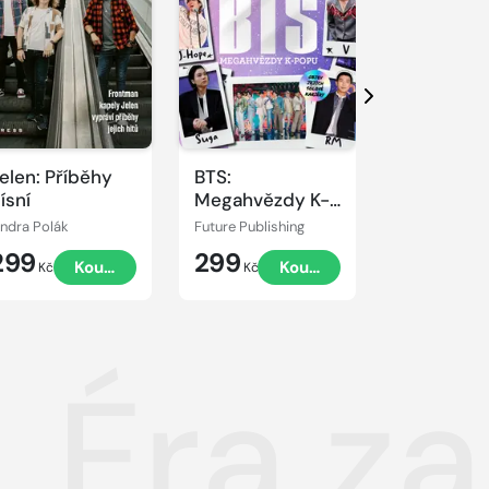
Další
elen: Příběhy
BTS:
Seznamte s
ísní
Megahvězdy K-
popu
indra Polák
Future Publishing
Milan Hausner
299
299
179
Koupit
Koupit
K
Kč
Kč
Kč
. Éra z