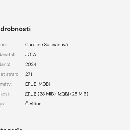
drobnosti
oři:
Caroline Sullivanová
avatel:
JOTA
dáno:
2024
et stran:
271
máty:
EPUB
,
MOBI
ikost:
EPUB
(28 MiB),
MOBI
(28 MiB)
yk:
Čeština