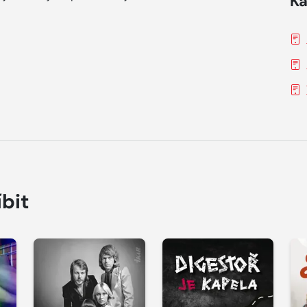
Ka
íbit