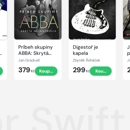
Príbeh skupiny
Digestoř je
J
a
ABBA: Skrytá
kapela
p
melanchólia
Jan Gradvall
Zbyněk Řeháček
J
379
299
Koupit
Koupit
Kč
Kč
r Swift