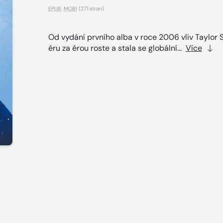
EPUB
,
MOBI
(271 stran)
Od vydání prvního alba v roce 2006 vliv Taylor S
éru za érou roste a stala se globální...
Více