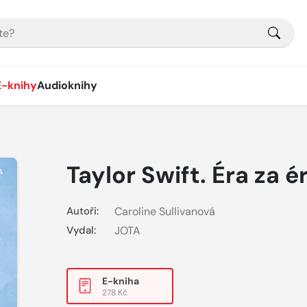
E-knihy
Audioknihy
Taylor Swift. Éra za é
Autoři:
Caroline Sullivanová
Vydal:
JOTA
E-kniha
278 Kč