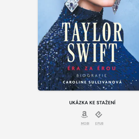
UKÁZKA KE STAŽENÍ
MOBI
EPUB