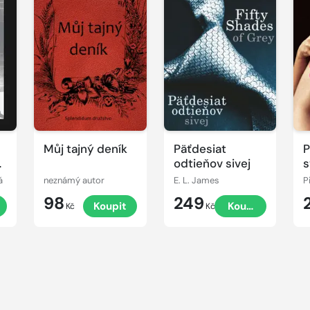
Můj tajný deník
Päťdesiat
P
a
odtieňov sivej
s
m
á
neznámý autor
E. L. James
P
98
249
Koupit
Koupit
Kč
Kč