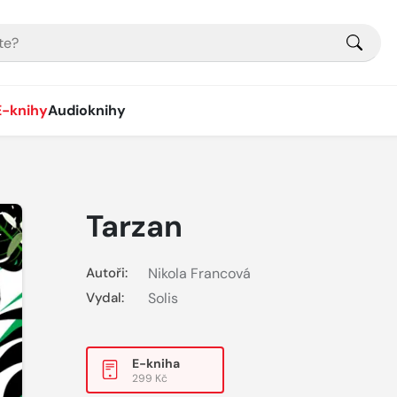
E-knihy
Audioknihy
Tarzan
Autoři:
Nikola Francová
Vydal:
Solis
E-kniha
299 Kč