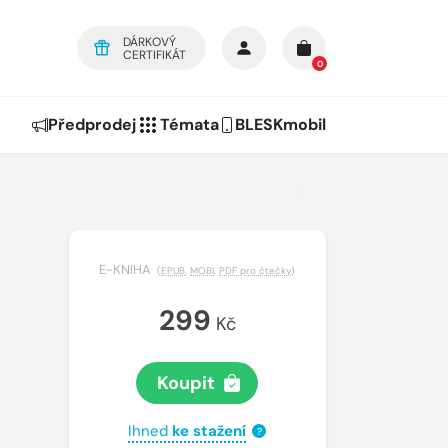
DÁRKOVÝ
CERTIFIKÁT
0
Předprodej
Témata
BLESKmobil
E-KNIHA
(
EPUB
,
MOBI
,
PDF pro čtečky
)
299
Kč
Koupit
Ihned
ke stažení
?