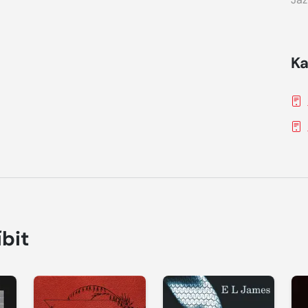
Ka
íbit