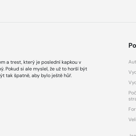
Po
Aut
m a trest, který je poslední kapkou v
. Pokud si ale myslel, že už to horší být
Vyd
t tak špatně, aby bylo ještě hůř.
Vy
Po
str
For
Vel
Jaz