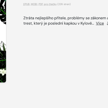
EPUB
,
MOBI
,
PDF pro čtečky
(226 stran)
Ztráta nejlepšího přítele, problémy se zákonem 
trest, který je poslední kapkou v Kylově...
Více