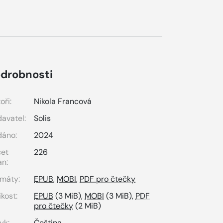
drobnosti
oři:
Nikola Francová
avatel:
Solis
dáno:
2024
čet
226
an:
máty:
EPUB
,
MOBI
,
PDF pro čtečky
ikost:
EPUB
(3 MiB),
MOBI
(3 MiB),
PDF
pro čtečky
(2 MiB)
yk:
Čeština