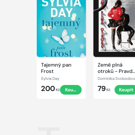
Tajemný pan
Země plná
Frost
otroků - Pravd
o (vašich)
Sylvia Day
Dominika Svobodov
mužích
200
79
Koupit
Koupit
Kč
Kč