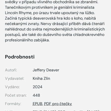
svědky v případu vlivného obchodníka se zbraněmi.
Tanečníkovým protivníkem je geniální kriminalista
Lincoln Rhyme, po úrazu trvale upoutaný na lůžko.
Začíná typická deaverovská hra kdo s koho, nabitá
nečekanými zvraty. Nervy drásající příběh dává čtenáři
nahlédnout do světa nejmodernějších kriminalistických
postupů, ale také do duševního světa chladnokrevného
profesionálního zabijáka.
Podrobnosti
Autoři:
Jeffery Deaver
Vydavatel:
Kniha Zlín
Vydáno:
2024
Počet stran:
448
Formáty:
EPUB
,
PDF pro čtečky