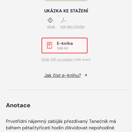
UKÁZKA KE STAŽENÍ
EPUB
PDF PRO ČTEČKY
E-kniha
349 Kč
EPUB
,
PDF pro čtečky
(448 stran)
Jak číst e-knihu?
Anotace
Prvotřídní nájemný zabiják přezdívaný Tanečník má
během pětačtyřiceti hodin zlikvidovat nepohodlné