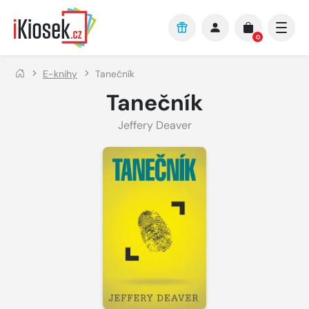
Přejít na hlavní obsah
0
E-knihy
Tanečník
Tanečník
Jeffery Deaver