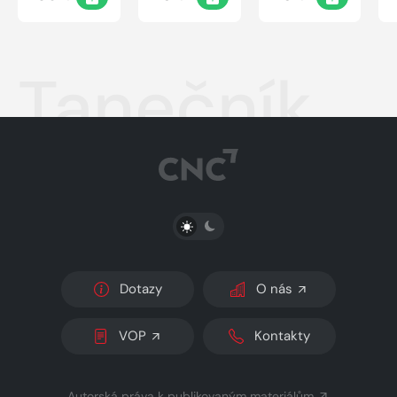
Tanečník
PŘEPNOUT SVĚTLÝ/TMAVÝ REŽIM
Dotazy
O nás
VOP
Kontakty
Autorská práva k publikovaným materiálům