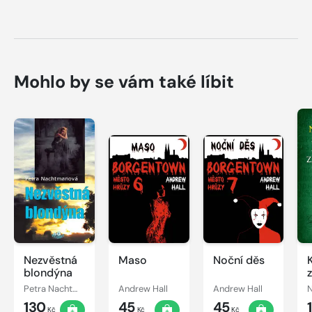
Mohlo by se vám také líbit
Nezvěstná
Maso
Noční děs
blondýna
Petra Nachtmanová
Andrew Hall
Andrew Hall
130
45
45
Kč
Kč
Kč