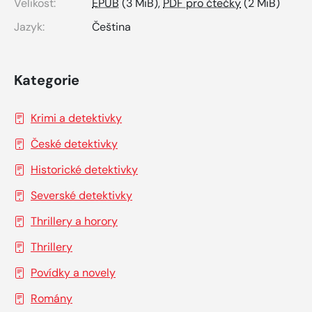
Velikost:
EPUB
(3 MiB),
PDF pro čtečky
(2 MiB)
Jazyk:
Čeština
Kategorie
Krimi a detektivky
České detektivky
Historické detektivky
Severské detektivky
Thrillery a horory
Thrillery
Povídky a novely
Romány