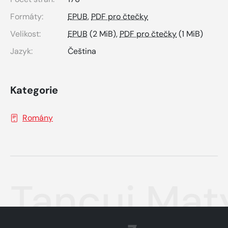
Formáty:
EPUB
,
PDF pro čtečky
Velikost:
EPUB
(2 MiB),
PDF pro čtečky
(1 MiB)
Jazyk:
Čeština
Kategorie
Romány
Tancuj Mat