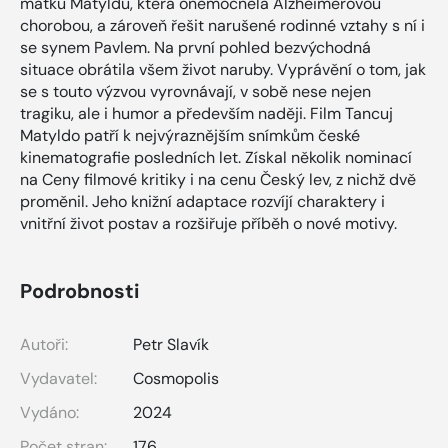
matku Matyldu, která onemocněla Alzheimerovou
chorobou, a zároveň řešit narušené rodinné vztahy s ní i
se synem Pavlem. Na první pohled bezvýchodná
situace obrátila všem život naruby. Vyprávění o tom, jak
se s touto výzvou vyrovnávají, v sobě nese nejen
tragiku, ale i humor a především naději. Film Tancuj
Matyldo patří k nejvýraznějším snímkům české
kinematografie posledních let. Získal několik nominací
na Ceny filmové kritiky i na cenu Český lev, z nichž dvě
proměnil. Jeho knižní adaptace rozvíjí charaktery i
vnitřní život postav a rozšiřuje příběh o nové motivy.
Podrobnosti
Autoři:
Petr Slavík
Vydavatel:
Cosmopolis
Vydáno:
2024
Počet stran:
176