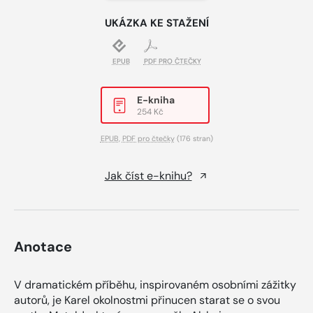
UKÁZKA KE STAŽENÍ
EPUB
PDF PRO ČTEČKY
E-kniha
254 Kč
EPUB
,
PDF pro čtečky
(176 stran)
Jak číst e-knihu?
Anotace
V dramatickém příběhu, inspirovaném osobními zážitky
autorů, je Karel okolnostmi přinucen starat se o svou