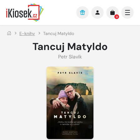
Přejít na hlavní obsah
0
E-knihy
Tancuj Matyldo
Tancuj Matyldo
Petr Slavík