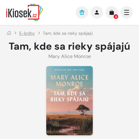
Přejít na hlavní obsah
0
E-knihy
Tam, kde sa rieky spájajú
Tam, kde sa rieky spájajú
Mary Alice Monroe