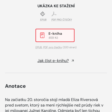
UKÁZKA KE STAŽENÍ
EPUB
PDF PRO ČTEČKY
E-kniha
459 Kč
EPUB
,
PDF pro čtečky
(320 stran)
Jak číst e-knihu?
Anotace
Na začiatku 20. storočia stojí mladá Eliza Riversová
pred svetom, ktorý sa mení rýchlejšie než prúdy riek v
jej milovanej Južnej Karolíne. Odmieta byť len tichou