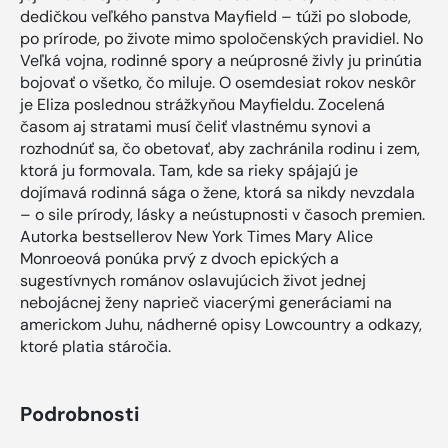
dedičkou veľkého panstva Mayfield – túži po slobode,
po prírode, po živote mimo spoločenských pravidiel. No
Veľká vojna, rodinné spory a neúprosné živly ju prinútia
bojovať o všetko, čo miluje. O osemdesiat rokov neskôr
je Eliza poslednou strážkyňou Mayfieldu. Zocelená
časom aj stratami musí čeliť vlastnému synovi a
rozhodnúť sa, čo obetovať, aby zachránila rodinu i zem,
ktorá ju formovala. Tam, kde sa rieky spájajú je
dojímavá rodinná sága o žene, ktorá sa nikdy nevzdala
– o sile prírody, lásky a neústupnosti v časoch premien.
Autorka bestsellerov New York Times Mary Alice
Monroeová ponúka prvý z dvoch epických a
sugestívnych románov oslavujúcich život jednej
nebojácnej ženy naprieč viacerými generáciami na
americkom Juhu, nádherné opisy Lowcountry a odkazy,
ktoré platia stáročia.
Podrobnosti