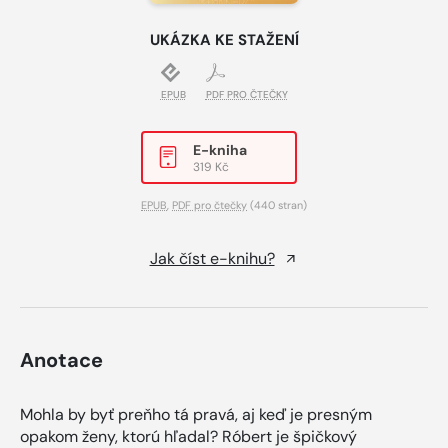
UKÁZKA KE STAŽENÍ
EPUB
PDF PRO ČTEČKY
E-kniha
319 Kč
EPUB
,
PDF pro čtečky
(440 stran)
Jak číst e-knihu?
Anotace
Mohla by byť preňho tá pravá, aj keď je presným
opakom ženy, ktorú hľadal? Róbert je špičkový