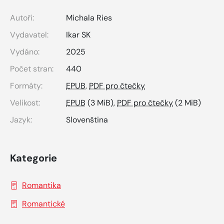
Autoři:
Michala Ries
Vydavatel:
Ikar SK
Vydáno:
2025
Počet stran:
440
Formáty:
EPUB
,
PDF pro čtečky
Velikost:
EPUB
(3 MiB),
PDF pro čtečky
(2 MiB)
Jazyk:
Slovenština
Kategorie
Romantika
Romantické