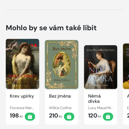
Mohlo by se vám také líbit
Krev upírky
Bez jména
Němá
dívka
Florence Marryat
Wilkie Collins
Lucy Maud Montgomery
198
210
120
Kč
Kč
Kč