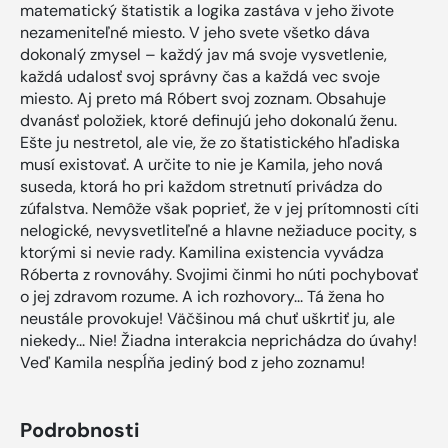
matematický štatistik a logika zastáva v jeho živote
nezameniteľné miesto. V jeho svete všetko dáva
dokonalý zmysel – každý jav má svoje vysvetlenie,
každá udalosť svoj správny čas a každá vec svoje
miesto. Aj preto má Róbert svoj zoznam. Obsahuje
dvanásť položiek, ktoré definujú jeho dokonalú ženu.
Ešte ju nestretol, ale vie, že zo štatistického hľadiska
musí existovať. A určite to nie je Kamila, jeho nová
suseda, ktorá ho pri každom stretnutí privádza do
zúfalstva. Nemôže však poprieť, že v jej prítomnosti cíti
nelogické, nevysvetliteľné a hlavne nežiaduce pocity, s
ktorými si nevie rady. Kamilina existencia vyvádza
Róberta z rovnováhy. Svojimi činmi ho núti pochybovať
o jej zdravom rozume. A ich rozhovory... Tá žena ho
neustále provokuje! Väčšinou má chuť uškrtiť ju, ale
niekedy... Nie! Žiadna interakcia neprichádza do úvahy!
Veď Kamila nespĺňa jediný bod z jeho zoznamu!
Podrobnosti