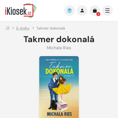
Přejít na hlavní obsah
0
E-knihy
Takmer dokonalá
Takmer dokonalá
Michala Ries