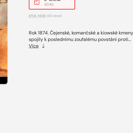
50 Kč
EPUB
,
MOBI
(50 stran)
Rok 1874. Čejenské, komančské a kiowské kmeny
spojily k poslednímu zoufalému povstání proti...
Více