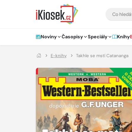
Přejít na hlavní obsah
VYHLEDÁVÁNÍ
Hlavní navigace
Noviny
Časopisy
Speciály
Knihy
E-knihy
Takhle se mstí Catananga