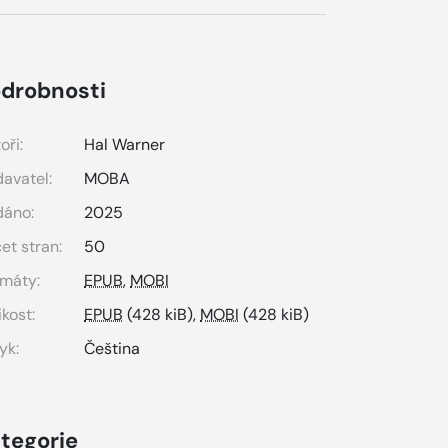
drobnosti
oři:
Hal Warner
avatel:
MOBA
dáno:
2025
et stran:
50
máty:
EPUB
,
MOBI
ikost:
EPUB
(428 kiB),
MOBI
(428 kiB)
yk:
Čeština
tegorie