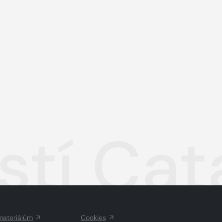
stí Ca
materiálům
Cookies