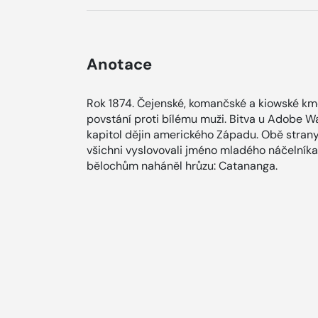
Anotace
Rok 1874. Čejenské, komančské a kiowské km
povstání proti bílému muži. Bitva u Adobe Wa
kapitol dějin amerického Západu. Obě strany
všichni vyslovovali jméno mladého náčelníka
bělochům naháněl hrůzu: Catananga.