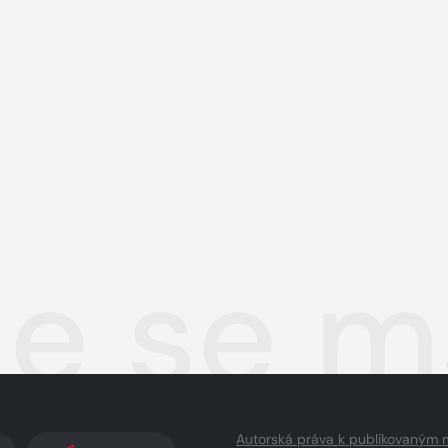
le se m
Autorská práva k publikovaným 