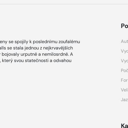
Po
Aut
eny se spojily k poslednímu zoufalému
lls se stala jednou z nejkrvavějších
Vyd
 bojovaly urputně a nemilosrdně. A
, který svou statečnosti a odvahou
Vy
Poč
For
Vel
Jaz
Ka