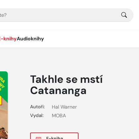
E-knihy
Audioknihy
Takhle se mstí
Catananga
Autoři:
Hal Warner
Vydal:
MOBA
E-kniha