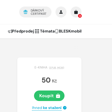
DÁRKOVÝ
CERTIFIKÁT
0
Předprodej
Témata
BLESKmobil
E-KNIHA
(
EPUB
,
MOBI
)
50
Kč
Koupit
Ihned
ke stažení
?