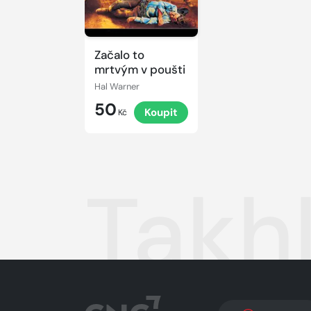
Začalo to
mrtvým v poušti
Hal Warner
50
Koupit
Kč
Takh