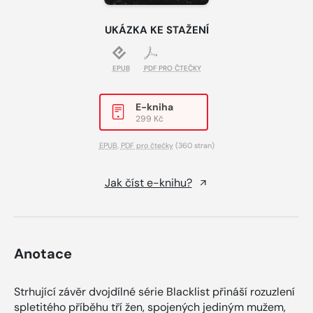
UKÁZKA KE STAŽENÍ
EPUB
PDF PRO ČTEČKY
E-kniha
299 Kč
EPUB
,
PDF pro čtečky
(360 stran)
Jak číst e-knihu?
Anotace
Strhující závěr dvojdílné série Blacklist přináší rozuzlení
spletitého příběhu tří žen, spojených jediným mužem,