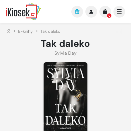
Přejít na hlavní obsah
0
E-knihy
Tak daleko
Tak daleko
Sylvia Day