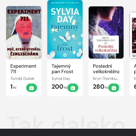
Experiment
Tajemný
Poslední
711
pan Frost
velkokněžna
Tomáš Dušek
Sylvia Day
Bryn Thurnbullová
1
200
280
Kč
Kč
Kč
Tak daleko