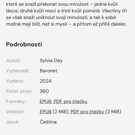
které se snaží překonat svou minulost – jedna kvůli
lásce, druhá kvůli moci a třetí kvůli pomstě. Všechny tři
se však snaží uniknout svojí minulosti, a tak k sobě
možná mají blíž, než si myslí – a přitom až příliš daleko.
Podrobnosti
Autoři:
Sylvia Day
Vydavatel:
Baronet
Vydáno:
2024
Počet stran:
360
Formáty:
EPUB
,
PDF pro čtečky
Velikost:
EPUB
(2 MiB),
PDF pro čtečky
(2 MiB)
Jazyk:
Čeština