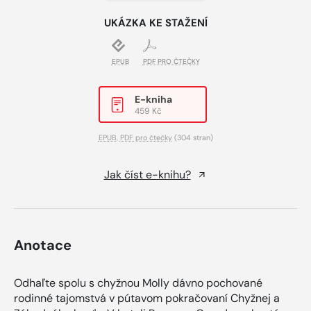
UKÁZKA KE STAŽENÍ
EPUB
PDF PRO ČTEČKY
E-kniha
459 Kč
EPUB
,
PDF pro čtečky
(304 stran)
Jak číst e-knihu?
Anotace
Odhaľte spolu s chyžnou Molly dávno pochované
rodinné tajomstvá v pútavom pokračovaní Chyžnej a