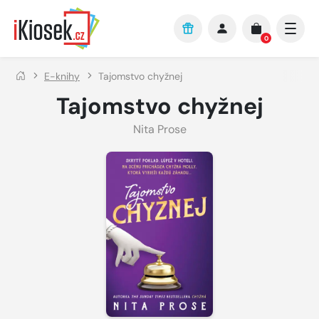
Přejít na hlavní obsah
0
E-knihy
Tajomstvo chyžnej
Tajomstvo chyžnej
Nita Prose