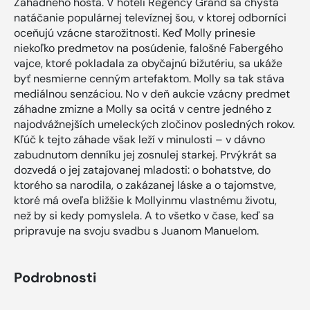
Záhadného hosťa. V hoteli Regency Grand sa chystá
natáčanie populárnej televíznej šou, v ktorej odborníci
oceňujú vzácne starožitnosti. Keď Molly prinesie
niekoľko predmetov na posúdenie, falošné Fabergého
vajce, ktoré pokladala za obyčajnú bižutériu, sa ukáže
byť nesmierne cenným artefaktom. Molly sa tak stáva
mediálnou senzáciou. No v deň aukcie vzácny predmet
záhadne zmizne a Molly sa ocitá v centre jedného z
najodvážnejších umeleckých zločinov posledných rokov.
Kľúč k tejto záhade však leží v minulosti – v dávno
zabudnutom denníku jej zosnulej starkej. Prvýkrát sa
dozvedá o jej zatajovanej mladosti: o bohatstve, do
ktorého sa narodila, o zakázanej láske a o tajomstve,
ktoré má oveľa bližšie k Mollyinmu vlastnému životu,
než by si kedy pomyslela. A to všetko v čase, keď sa
pripravuje na svoju svadbu s Juanom Manuelom.
Podrobnosti