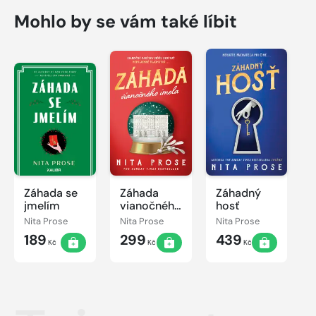
Mohlo by se vám také líbit
Záhada se
Záhada
Záhadný
jmelím
vianočného
hosť
imela
Nita Prose
Nita Prose
Nita Prose
189
299
439
Kč
Kč
Kč